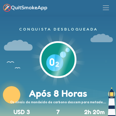
Saltar para o conteúdo principal
QuitSmokeApp
CONQUISTA DESBLOQUEADA
Após 8 Horas
Os níveis de monóxido de carbono descem para metade.…
USD 3
7
2h 20m