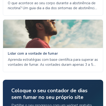
O que acontece ao seu corpo durante a abstinência de
nicotina? Um guia dia a dia dos sintomas de abstinência,
desde a ansiedade do dia 1 até à melhoria do humor na
semana 4, com base em dados de fontes de saúde de
referência.
Lidar com a vontade de fumar
Aprenda estratégias com base científica para superar as
vontades de fumar. As vontades duram apenas 3 a 5
minutos: descubra os 4 Ds, as opções de TRN e a
gestão de gatilhos.
Coloque o seu contador de dias
sem fumar no seu próprio site
Partilhe o seu progresso com um widget gratuito