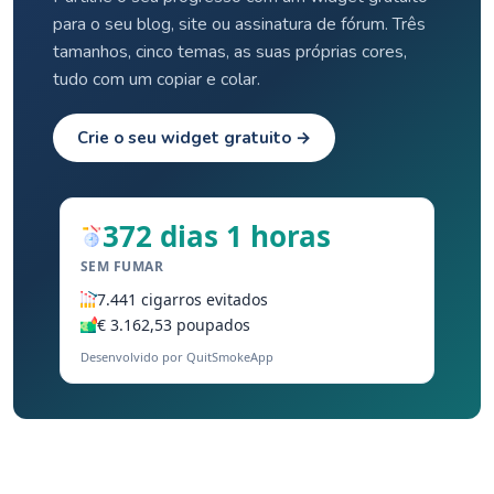
para o seu blog, site ou assinatura de fórum. Três
tamanhos, cinco temas, as suas próprias cores,
tudo com um copiar e colar.
Crie o seu widget gratuito →
372 dias 1 horas
SEM FUMAR
7.441 cigarros evitados
€ 3.162,53 poupados
Desenvolvido por QuitSmokeApp