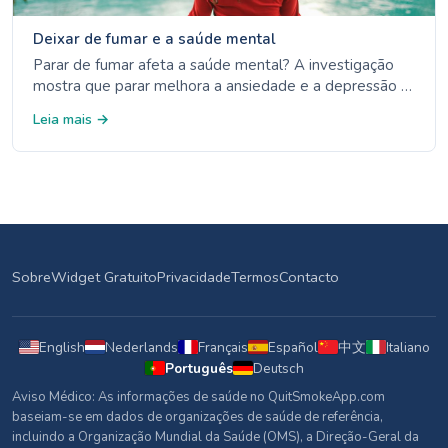
Deixar de fumar e a saúde mental
Parar de fumar afeta a saúde mental? A investigação
mostra que parar melhora a ansiedade e a depressão a
longo prazo. Conheça os factos sobre a nicotina, o
Leia mais →
stress e o bem-estar mental.
Sobre
Widget Gratuito
Privacidade
Termos
Contacto
English
Nederlands
Français
Español
中文
Italiano
Português
Deutsch
Aviso Médico: As informações de saúde no QuitSmokeApp.com
baseiam-se em dados de organizações de saúde de referência,
incluindo a Organização Mundial da Saúde (OMS), a Direção-Geral da