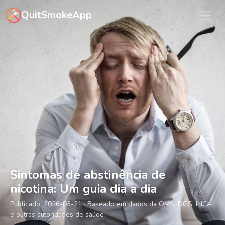
Saltar para o conteúdo principal
QuitSmokeApp
Sintomas de abstinência de
nicotina: Um guia dia a dia
Publicado:
2026-03-21
· Baseado em dados da OMS, DGS, INCA
e outras autoridades de saúde