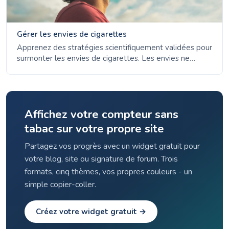
Gérer les envies de cigarettes
Apprenez des stratégies scientifiquement validées pour
surmonter les envies de cigarettes. Les envies ne
durent que 3 à 5 minutes - découvrez les 4 D, les
options TSN et la gestion des déclencheurs.
Affichez votre compteur sans
tabac sur votre propre site
Partagez vos progrès avec un widget gratuit pour
votre blog, site ou signature de forum. Trois
formats, cinq thèmes, vos propres couleurs - un
simple copier-coller.
Créez votre widget gratuit →