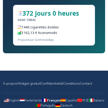
372 jours 0 heures
SANS TABAC
7 440 cigarettes évitées
3 162,13 € économisés
Propulsé par QuitSmokeApp
À propos
Widget gratuit
Confidentialité
Conditions
Contact
English
Nederlands
Français
Español
中文
Italiano
Português
Deutsch