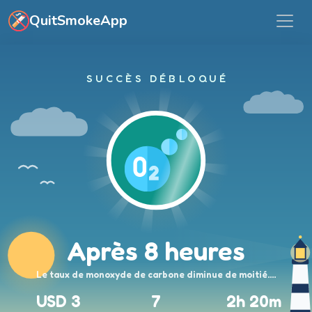
Aller au contenu principal
QuitSmokeApp
SUCCÈS DÉBLOQUÉ
Après 8 heures
Le taux de monoxyde de carbone diminue de moitié.…
USD 3
7
2h 20m