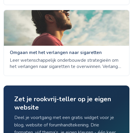
ontwenningsverschijnselen - van dag 1 angst tot week
4 stemmingsverbetering - onderbouwd met NHS-,
CDC- en ACS-gegevens.
Omgaan met het verlangen naar sigaretten
Leer wetenschappelijk onderbouwde strategieën om
het verlangen naar sigaretten te overwinnen. Verlangen
duurt slechts 3–5 minuten - ontdek de 4 D's, NVT-
opties en triggerbeheer.
Zet je rookvrij-teller op je eigen
website
Deel je voortgang met een gratis widget voor je
blog, website of forumhandtekening. Drie
formaten, vijf thema’s, je eigen kleuren - één keer