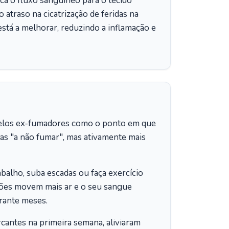
a o fluxo sanguíneo para o tecido
 atraso na cicatrização de feridas na
está a melhorar, reduzindo a inflamação e
pelos ex-fumadores como o ponto em que
as "a não fumar", mas ativamente mais
balho, suba escadas ou faça exercício
mões movem mais ar e o seu sangue
urante meses.
arcantes na primeira semana, aliviaram