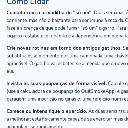
Como Lidar
Cuidado com a armadilha do "só um".
Duas semanas é 
confiante, mas não o bastante para ser imune à recaída.
fase é a crença de que pode fumar "só um" cigarro. Para
cigarro restabelece o hábito e a dependência em plena fo
Crie novas rotinas em torno dos antigos gatilhos.
Se
substitua esse momento por uma caminhada, uma chávena
agradável. O gatilho vai esbater-se à medida que o novo
ele.
Invista as suas poupanças de forma visível.
Calcule 
(use a calculadora de poupança do QuitSmokeApp) e gas
paragem: uma inscrição no ginásio, uma refeição num re
Comece ou intensifique o exercício.
Às duas semanas, o
a melhorar; está fisicamente capaz de se exercitar mais 
acumulam-se rapidamente.