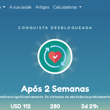
a
A sua saúde
Artigos
Calculadoras
CONQUISTA DESBLOQUEADA
Após 2 Semanas
 melhora significativamente. Os sintomas de abstinência praticament
USD 112
280
3d 21h