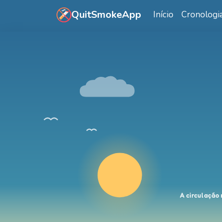
Saltar para o conteúdo principal
QuitSmokeApp
Início
Cronologi
A circulação