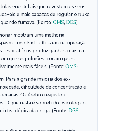
élulas endoteliais que revestem os seus
udáveis e mais capazes de regular o fluxo
 quando fumava. (Fonte:
OMS
,
DGS
)
lmonar mostram uma melhoria
asmo resolvido, cílios em recuperação,
s respiratórias produz ganhos reais na
a com que os pulmões trocam gases.
sivelmente mais fáceis. (Fonte:
OMS
)
m.
Para a grande maioria dos ex-
ansiedade, dificuldade de concentração e
 semanas. O cérebro reajustou
es. O que resta é sobretudo psicológico,
a fisiológica da droga. (Fonte:
DGS
,