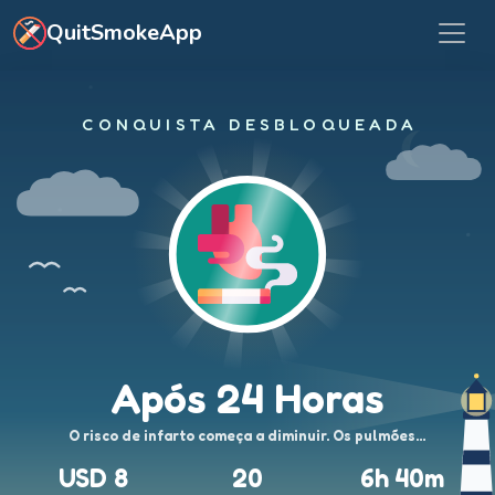
Saltar para o conteúdo principal
QuitSmokeApp
CONQUISTA DESBLOQUEADA
Após 24 Horas
O risco de infarto começa a diminuir. Os pulmões…
USD 8
20
6h 40m