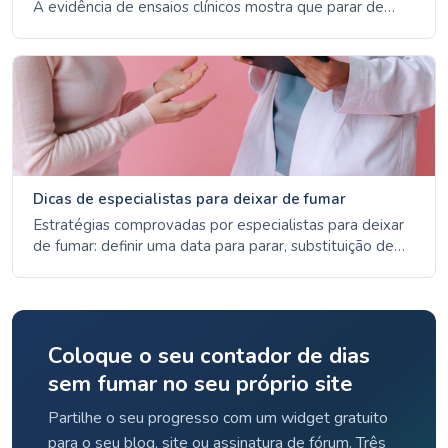
A evidência de ensaios clínicos mostra que parar de
forma abrupta tem taxas de sucesso mais elevadas.
Conheça as vantagens e desvantagens de ambas as
abordagens.
Dicas de especialistas para deixar de fumar
Estratégias comprovadas por especialistas para deixar
de fumar: definir uma data para parar, substituição de
nicotina, medicação sujeita a receita, linhas de apoio e
como evitar gatilhos. Conselhos baseados em
evidências da OMS, DGS e INCA.
Coloque o seu contador de dias
sem fumar no seu próprio site
Partilhe o seu progresso com um widget gratuito
para o seu blog, site ou assinatura de fórum. Três