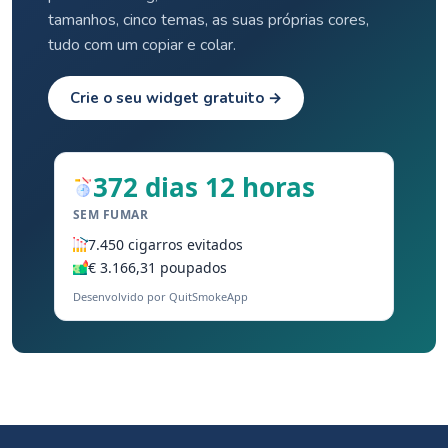
tamanhos, cinco temas, as suas próprias cores,
tudo com um copiar e colar.
Crie o seu widget gratuito →
372 dias 12 horas
SEM FUMAR
7.450 cigarros evitados
€ 3.166,31 poupados
Desenvolvido por QuitSmokeApp