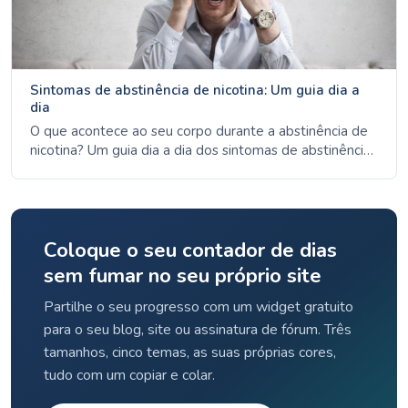
Sintomas de abstinência de nicotina: Um guia dia a
dia
O que acontece ao seu corpo durante a abstinência de
nicotina? Um guia dia a dia dos sintomas de abstinência,
desde a ansiedade do dia 1 até à melhoria do humor na
semana 4, com base em dados de fontes de saúde de
referência.
Coloque o seu contador de dias
sem fumar no seu próprio site
Partilhe o seu progresso com um widget gratuito
para o seu blog, site ou assinatura de fórum. Três
tamanhos, cinco temas, as suas próprias cores,
tudo com um copiar e colar.