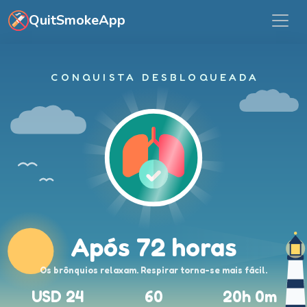
Saltar para o conteúdo principal
QuitSmokeApp
CONQUISTA DESBLOQUEADA
Após 72 horas
Os brônquios relaxam. Respirar torna-se mais fácil.
USD 24
60
20h 0m