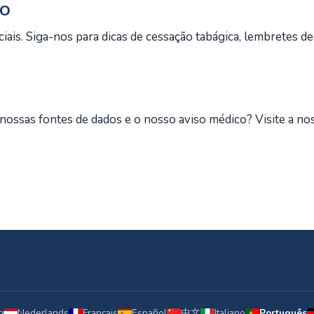
to
is. Siga-nos para dicas de cessação tabágica, lembretes d
ossas fontes de dados e o nosso aviso médico? Visite a no
h
Nederlands
Français
Español
中文
Italiano
Português