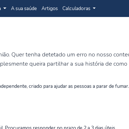
a
A sua saúde
Artigos
Calculadoras
inião. Quer tenha detetado um erro no nosso con
plesmente queira partilhar a sua história de como
pendente, criado para ajudar as pessoas a parar de fumar.
l. Procuramos responder no prazo de 2 a 3 dias úteis.