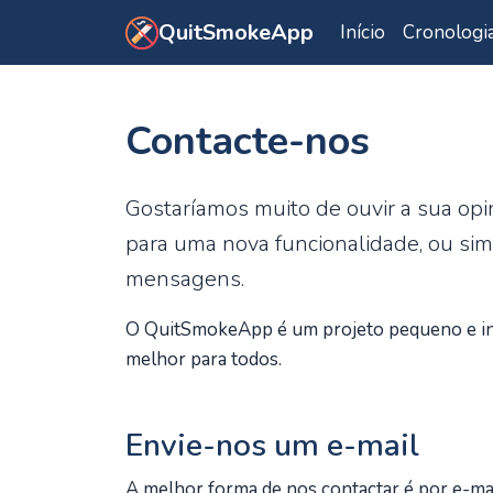
Saltar para o conteúdo principal
QuitSmokeApp
Início
Cronologi
Contacte-nos
Gostaríamos muito de ouvir a sua op
para uma nova funcionalidade, ou sim
mensagens.
O QuitSmokeApp é um projeto pequeno e inde
melhor para todos.
Envie-nos um e-mail
A melhor forma de nos contactar é por e-mai