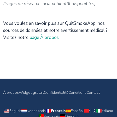
(Pages de réseaux sociaux bientôt disponibles)
Vous voulez en savoir plus sur QuitSmokeApp, nos
sources de données et notre avertissement médical ?
Visitez notre
page À propos
.
À propos
Widget gratuit
Confidentialité
Conditions
Contact
English
Nederlands
Français
Español
中文
Italiano
Português
Deutsch