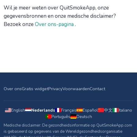
Wil je meer weten over QuitSmokeApp, onze
gegevensbronnen en onze medische disclaimer?
Bezoek onze
Over ons-pagina
.
Over ons
Gratis widget
Privacy
Voorwaarden
Contact
English
Nederlands
Français
Español
中文
Italiano
Português
Deutsch
Medische disclaimer: De gezondheidsinformatie op QuitSmokeApp.com
is gebaseerd op gegevens van de Wereldgezondheidsorganisatie