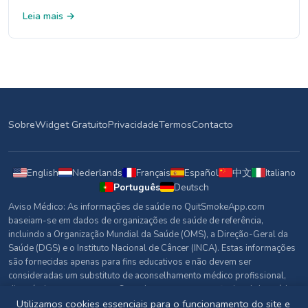
desde a ansiedade do dia 1 até à melhoria do humor na
Leia mais →
semana 4, com base em dados de fontes de saúde de
referência.
Sobre
Widget Gratuito
Privacidade
Termos
Contacto
English
Nederlands
Français
Español
中文
Italiano
Português
Deutsch
Aviso Médico: As informações de saúde no QuitSmokeApp.com
baseiam-se em dados de organizações de saúde de referência,
incluindo a Organização Mundial da Saúde (OMS), a Direção-Geral da
Saúde (DGS) e o Instituto Nacional de Câncer (INCA). Estas informações
são fornecidas apenas para fins educativos e não devem ser
consideradas um substituto de aconselhamento médico profissional,
diagnóstico ou tratamento. Consulte sempre um profissional de saúde
qualificado com questões sobre a sua saúde.
Utilizamos cookies essenciais para o funcionamento do site e