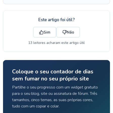
Este artigo foi útil?
Sim
Não
13 leitores acharam este artigo útil
Coloque o seu contador de dias
sem fumar no seu próprio site
Partilhe o seu progresso com um widget gratuito
para o seu blog, site ou assinatura de fórum. Três
tamanhos, cinco temas, as suas próprias cores,
tudo com um copiar e colar.