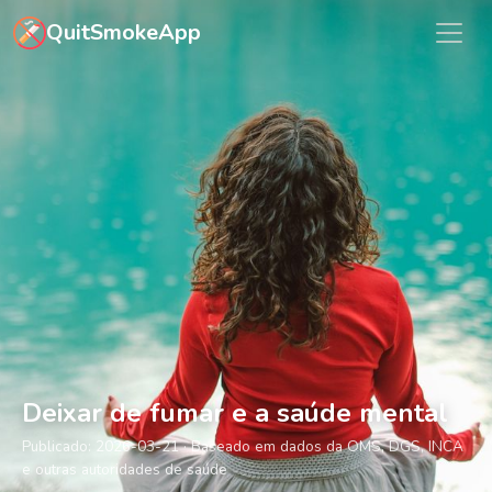
Saltar para o conteúdo principal
QuitSmokeApp
Deixar de fumar e a saúde mental
Publicado:
2026-03-21
· Baseado em dados da OMS, DGS, INCA
e outras autoridades de saúde