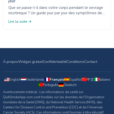
jour
Que se passe-t-il dans votre corps pendant le sevrage
nicotinique ? Un guide jour par jour des symptômes de
sevrage - de l'anxiété du jour 1 à l'amélioration de
Lire la suite →
l'humeur de la 4e semaine.
À propos
Widget gratuit
Confidentialité
Conditions
Contact
English
Nederlands
Français
Español
中文
Italiano
Português
Deutsch
Avertissement médical : Les informations de santé sur
QuitSmokeApp.com sont fondées sur les données de l'Organisation
mondiale de la Santé (OMS), du National Health Service (NHS), des
Centers for Disease Control and Prevention (CDC) et de l'American
Cancer Society (ACS). Ces informations sont fournies à titre éducatif