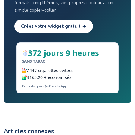
formats, cinq thèmes, vos propres couleurs - un
simple copier-coller.
Créez votre widget gratuit →
372 jours 9 heures
SANS TABAC
7 447 cigarettes évitées
3 165,26 € économisés
Propulsé par QuitSmokeApp
Articles connexes