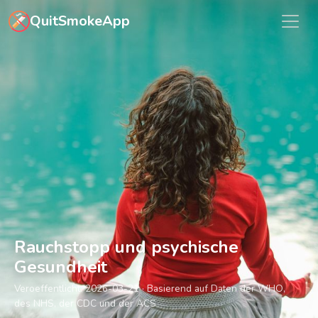
Zum Hauptinhalt springen
QuitSmokeApp
Rauchstopp und psychische
Gesundheit
Veroeffentlicht:
2026-03-21
· Basierend auf Daten der WHO,
des NHS, der CDC und der ACS