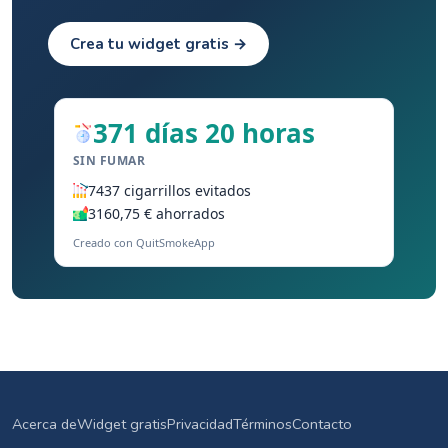
Crea tu widget gratis →
371 días 20 horas
SIN FUMAR
7437 cigarrillos evitados
3160,75 € ahorrados
Creado con QuitSmokeApp
Acerca de
Widget gratis
Privacidad
Términos
Contacto