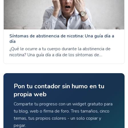
Síntomas de abstinencia de nicotina: Una guía día a
día
¿Qué le ocurre a tu cuerpo durante la abstinencia de
nicotina? Una guía día a día de los síntomas de
abstinencia respaldada por datos del NHS, CDC y ACS.
Pon tu contador sin humo en tu
propia web
Comparte tu progreso con un widget gratuito para
tu blog, web o firma de foro. Tres tamaños, cinco
temas, tus propios colores - un solo copiar y
pegar.