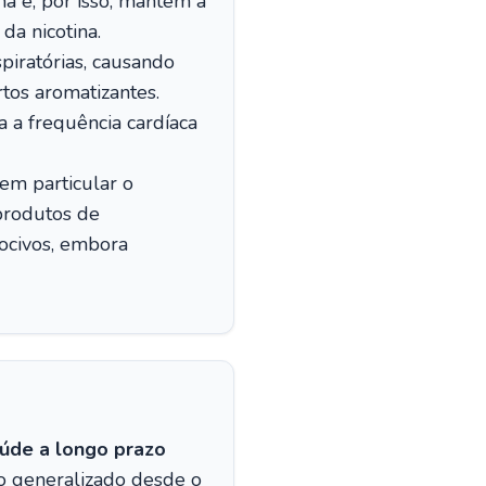
na e, por isso, mantém a
da nicotina.
spiratórias, causando
rtos aromatizantes.
a a frequência cardíaca
em particular o
 produtos de
ocivos, embora
aúde a longo prazo
so generalizado desde o