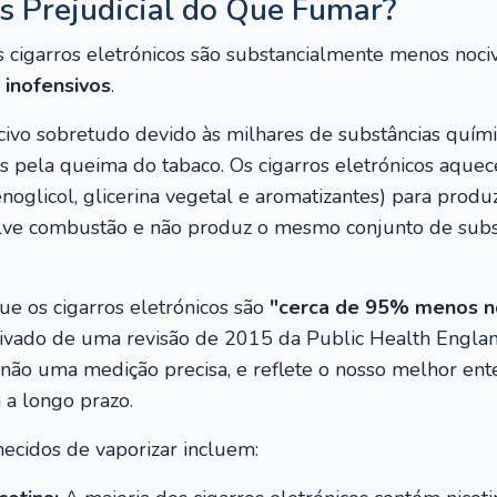
s Prejudicial do Que Fumar?
os cigarros eletrónicos são substancialmente menos noci
 inofensivos
.
ivo sobretudo devido às milhares de substâncias químic
s pela queima do tabaco. Os cigarros eletrónicos aque
enoglicol, glicerina vegetal e aromatizantes) para prod
lve combustão e não produz o mesmo conjunto de subs
ue os cigarros eletrónicos são
"cerca de 95% menos n
rivado de uma revisão de 2015 da Public Health Englan
 não uma medição precisa, e reflete o nosso melhor ent
a a longo prazo.
nhecidos de vaporizar incluem: