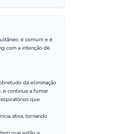
imultâneo, é comum e é
g com a intenção de
sobretudo da eliminação
 e continua a fumar
respiratórios que
cia ativa, tornando
tem que estão a