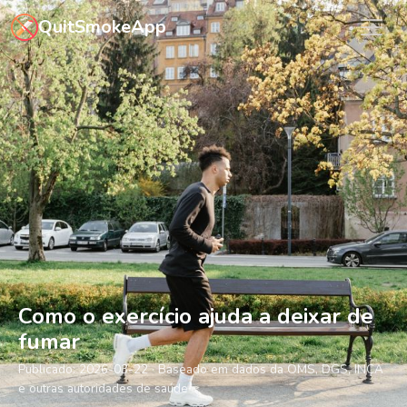
Saltar para o conteúdo principal
QuitSmokeApp
Como o exercício ajuda a deixar de
fumar
Publicado:
2026-03-22
· Baseado em dados da OMS, DGS, INCA
e outras autoridades de saúde