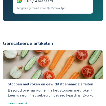
€ 3.165,14 bespaard
Mogelijk gemaakt door QuitSmokeApp
Gerelateerde artikelen
Stoppen met roken en gewichtstoename: De feiten
Bezorgd over aankomen na het stoppen met roken?
Leer waarom het gebeurt, hoeveel typisch is (2–5 kg)
en bewezen strategieën om je gewicht te beheersen
Lees meer →
terwijl je rookvrij blijft.