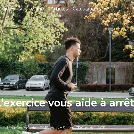
ogie
Votre santé
Articles
Calculateurs
exercice vous aide à arrêt
 sur les données de l’OMS, du NHS, des CDC et de l’ACS