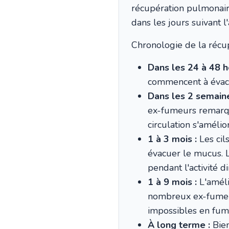
récupération pulmonair
dans les jours suivant l'
Chronologie de la récup
Dans les 24 à 48 h
commencent à évacu
Dans les 2 semaine
ex-fumeurs remarque
circulation s'amélior
1 à 3 mois :
Les cil
évacuer le mucus. L
pendant l'activité 
1 à 9 mois :
L'améli
nombreux ex-fumeur
impossibles en fum
À long terme :
Bien