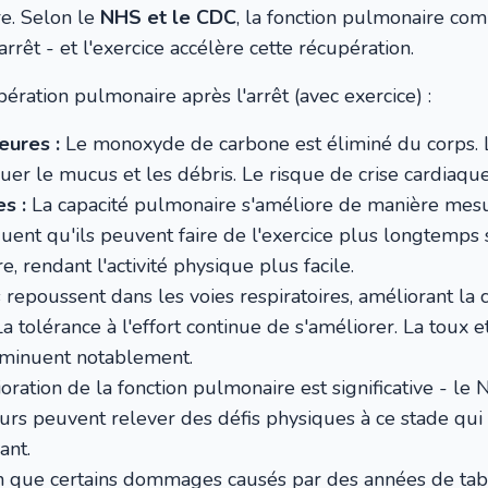
e. Selon le
NHS et le CDC
, la fonction pulmonaire co
arrêt - et l'exercice accélère cette récupération.
ération pulmonaire après l'arrêt (avec exercice) :
eures :
Le monoxyde de carbone est éliminé du corps.
er le mucus et les débris. Le risque de crise cardiaq
s :
La capacité pulmonaire s'améliore de manière me
nt qu'ils peuvent faire de l'exercice plus longtemps s
e, rendant l'activité physique plus facile.
s repoussent dans les voies respiratoires, améliorant l
a tolérance à l'effort continue de s'améliorer. La toux e
diminuent notablement.
oration de la fonction pulmonaire est significative - l
s peuvent relever des défis physiques à ce stade qui 
ant.
 que certains dommages causés par des années de taba