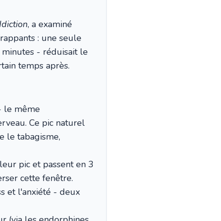
diction
, a examiné
 frappants : une seule
minutes - réduisait le
rtain temps après.
 - le même
rveau. Ce pic naturel
 le tabagisme,
eur pic et passent en 3
erser cette fenêtre.
s et l'anxiété - deux
ur (via les endorphines