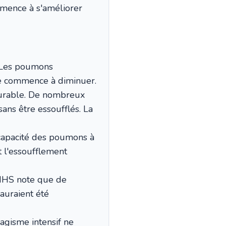
mmence à s'améliorer
 Les poumons
ue commence à diminuer.
surable. De nombreux
ans être essoufflés. La
a capacité des poumons à
t l'essoufflement
e NHS note que de
auraient été
gisme intensif ne