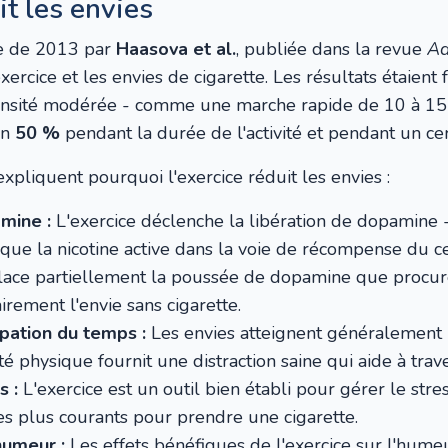
it les envies
e de 2013 par
Haasova et al.
, publiée dans la revue
Ad
xercice et les envies de cigarette. Les résultats étaient
tensité modérée - comme une marche rapide de 10 à 15 
on
50 %
pendant la durée de l'activité et pendant un ce
pliquent pourquoi l'exercice réduit les envies :
mine :
L'exercice déclenche la libération de dopamine
ue la nicotine active dans la voie de récompense du ce
ce partiellement la poussée de dopamine que procure
irement l'envie sans cigarette.
upation du temps :
Les envies atteignent généralement l
ité physique fournit une distraction saine qui aide à trav
s :
L'exercice est un outil bien établi pour gérer le stres
s plus courants pour prendre une cigarette.
humeur :
Les effets bénéfiques de l'exercice sur l'hume