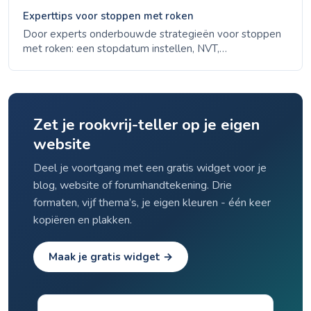
Experttips voor stoppen met roken
Door experts onderbouwde strategieën voor stoppen
met roken: een stopdatum instellen, NVT,
voorgeschreven medicatie, stoplijnen en triggers
vermijden. Evidence-based advies van CDC, NHS en
ACS.
Zet je rookvrij-teller op je eigen
website
Deel je voortgang met een gratis widget voor je
blog, website of forumhandtekening. Drie
formaten, vijf thema’s, je eigen kleuren - één keer
kopiëren en plakken.
Maak je gratis widget →