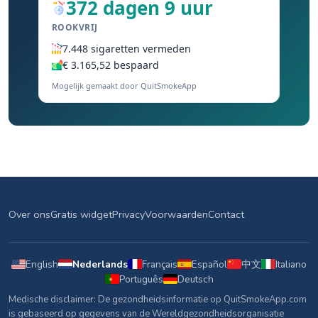
372 dagen 9 uur
ROOKVRIJ
7.448 sigaretten vermeden
€ 3.165,52 bespaard
Mogelijk gemaakt door QuitSmokeApp
Over ons
Gratis widget
Privacy
Voorwaarden
Contact
English
Nederlands
Français
Español
中文
Italiano
Português
Deutsch
Medische disclaimer: De gezondheidsinformatie op QuitSmokeApp.com
is gebaseerd op gegevens van de Wereldgezondheidsorganisatie