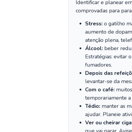
Identificar e planear e
comprovadas para parar
Stress:
o gatilho ma
aumento de dopamina 
atenção plena, tele
Álcool:
beber reduz
Estratégias: evita
fumadores.
Depois das refeiçõ
levantar-se da mesa
Com o café:
muitos 
temporariamente a su
Tédio:
manter as mã
ajudar. Planeie at
Ver ou cheirar ciga
que vai parar. Avis