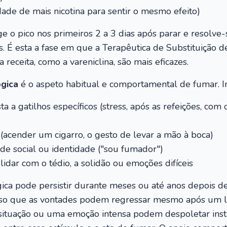
dade de mais nicotina para sentir o mesmo efeito)
inge o pico nos primeiros 2 a 3 dias após parar e resolv
. É esta a fase em que a Terapêutica de Substituição d
receita, como a vareniclina, são mais eficazes.
gica
é o aspeto habitual e comportamental de fumar. In
 a gatilhos específicos (stress, após as refeições, com 
 (acender um cigarro, o gesto de levar a mão à boca)
de social ou identidade ("sou fumador")
lidar com o tédio, a solidão ou emoções difíceis
ca pode persistir durante meses ou até anos depois de a
 isso que as vontades podem regressar mesmo após um
 situação ou uma emoção intensa podem despoletar ins