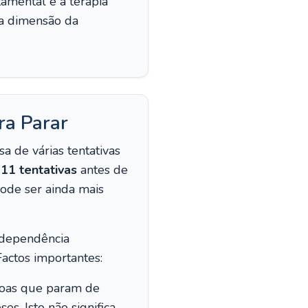
amental e a terapia
ta dimensão da
ra Parar
a de várias tentativas
 11 tentativas
antes de
ode ser ainda mais
a dependência
Factos importantes:
soas que param de
s. Isto não significa