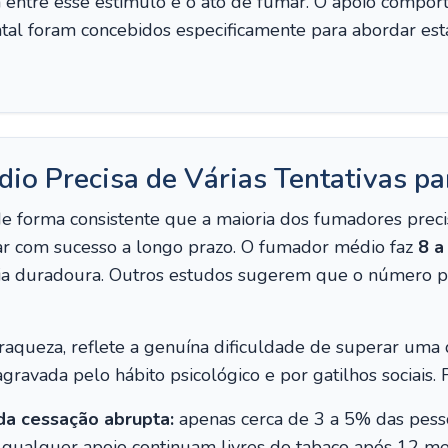
 entre esse estímulo e o ato de fumar. O apoio comport
al foram concebidos especificamente para abordar es
o Precisa de Várias Tentativas pa
e forma consistente que a maioria dos fumadores precis
ar com sucesso a longo prazo. O fumador médio faz
8 a
ia duradoura. Outros estudos sugerem que o número p
 fraqueza, reflete a genuína dificuldade de superar um
gravada pelo hábito psicológico e por gatilhos sociais. 
da cessação abrupta:
apenas cerca de 3 a 5% das pes
ualquer apoio continuam livres do tabaco após 12 mese