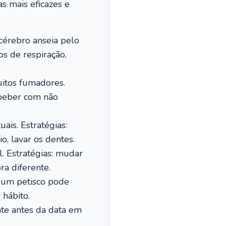
as mais eficazes e
cérebro anseia pelo
os de respiração,
uitos fumadores.
 beber com não
uais. Estratégias:
o, lavar os dentes.
. Estratégias: mudar
ra diferente.
 um petisco pode
hábito.
ente antes da data em