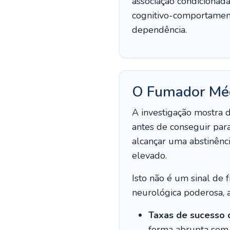
associação condicionada
cognitivo-comportament
dependência.
O Fumador Médi
A investigação mostra d
antes de conseguir par
alcançar uma abstinênc
elevado.
Isto não é um sinal de
neurológica poderosa, a
Taxas de sucesso 
forma abrupta sem q