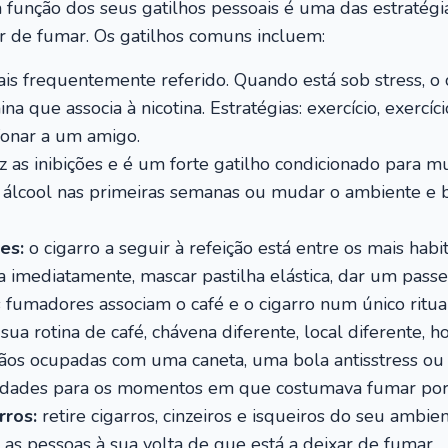
m função dos seus gatilhos pessoais é uma das estratégi
 de fumar. Os gatilhos comuns incluem:
is frequentemente referido. Quando está sob stress, o 
que associa à nicotina. Estratégias: exercício, exercíci
fonar a um amigo.
 as inibições e é um forte gatilho condicionado para m
r o álcool nas primeiras semanas ou mudar o ambiente e
es:
o cigarro a seguir à refeição está entre os mais habit
 imediatamente, mascar pastilha elástica, dar um passei
fumadores associam o café e o cigarro num único ritual
a rotina de café, chávena diferente, local diferente, ho
os ocupadas com uma caneta, uma bola antisstress ou
ividades para os momentos em que costumava fumar por 
rros:
retire cigarros, cinzeiros e isqueiros do seu ambi
e as pessoas à sua volta de que está a deixar de fumar.