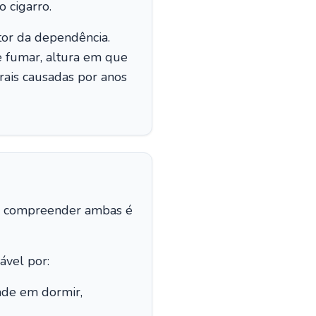
 cigarro.
otor da dependência.
e fumar, altura em que
brais causadas por anos
, e compreender ambas é
ável por:
dade em dormir,