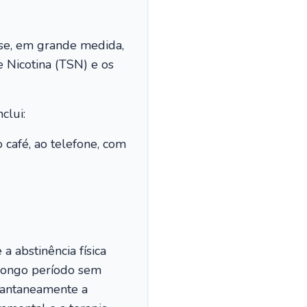
e-se, em grande medida,
e Nicotina (TSN) e os
clui:
o café, ao telefone, com
 abstinência física
 longo período sem
tantaneamente a