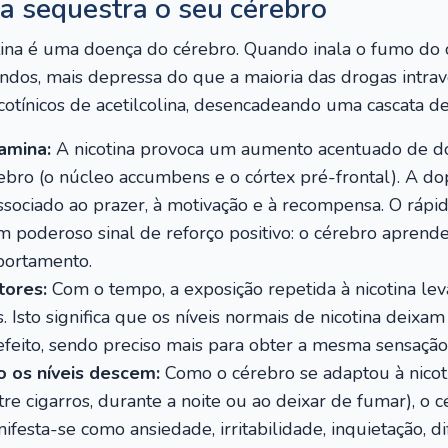
a sequestra o seu cérebro
ina é uma doença do cérebro. Quando inala o fumo do ci
dos, mais depressa do que a maioria das drogas intrav
icotínicos de acetilcolina, desencadeando uma cascata de
amina:
A nicotina provoca um aumento acentuado de do
bro (o núcleo accumbens e o córtex pré-frontal). A do
ssociado ao prazer, à motivação e à recompensa. O ráp
m poderoso sinal de reforço positivo: o cérebro aprend
portamento.
tores:
Com o tempo, a exposição repetida à nicotina leva
s. Isto significa que os níveis normais de nicotina deixam
eito, sendo preciso mais para obter a mesma sensação. 
o os níveis descem:
Como o cérebro se adaptou à nicoti
e cigarros, durante a noite ou ao deixar de fumar), o 
nifesta-se como ansiedade, irritabilidade, inquietação, d