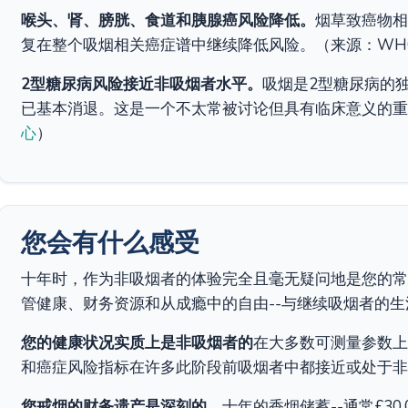
喉头、肾、膀胱、食道和胰腺癌风险降低。
烟草致癌物相
复在整个吸烟相关癌症谱中继续降低风险。（来源：WHO
2型糖尿病风险接近非吸烟者水平。
吸烟是2型糖尿病的
已基本消退。这是一个不太常被讨论但具有临床意义的重
心
）
您会有什么感受
十年时，作为非吸烟者的体验完全且毫无疑问地是您的常
管健康、财务资源和从成瘾中的自由--与继续吸烟者的
您的健康状况实质上是非吸烟者的
在大多数可测量参数上
和癌症风险指标在许多此阶段前吸烟者中都接近或处于非
您戒烟的财务遗产是深刻的。
十年的香烟储蓄--通常£30,