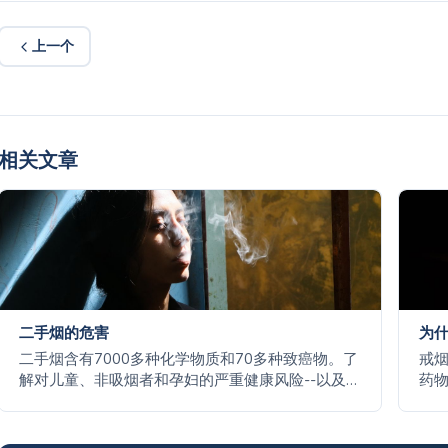
上一个
相关文章
二手烟的危害
为
二手烟含有7000多种化学物质和70多种致癌物。了
戒
解对儿童、非吸烟者和孕妇的严重健康风险--以及为
药
什么没有安全的暴露水平。
何
戒