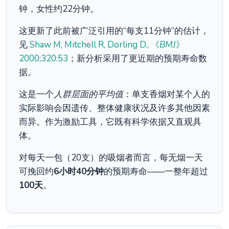
钟，女性约22分钟。
这更新了此前被广泛引用的“每支11分钟”的估计，
见
Shaw M, Mitchell R, Dorling D., 《
BMJ
》
2000;320:53
；新分析采用了更近期的预期寿命数
据。
这是一个
人群层面的平均值
：单支香烟对某个人的
实际影响会因遗传、整体健康状况及许多其他因素
而异。作为激励工具，它既有科学依据又直观具
体。
对每天一包（20支）的吸烟者而言，每无烟一天
可挽回约
6小时40分钟
的预期寿命——一整年超过
100天
。