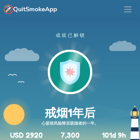
跳转到主要内容
QuitSmokeApp
成就已解锁
戒烟1年后
心脏病风险降至吸烟者的一半。
USD 2920
7,300
101d 9h