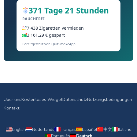
371 Tage 21 Stunden
RAUCHFREI
7.438 Zigaretten vermieden
3.161,29 € gespart
Bereitgestellt von QuitSmokeApp
Über uns
Kostenloses Widget
Datenschutz
Nutzungsbedingungen
Kontakt
English
Nederlands
Français
Español
中文
Italiano
Português
Deutsch