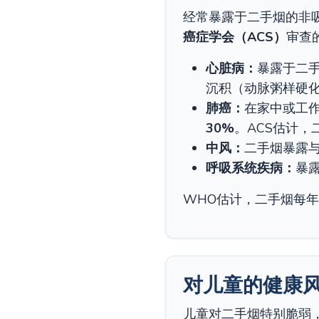
经常暴露于二手烟的非
癌症学会（ACS）
审查
心脏病：
暴露于二
沉积（动脉粥样硬
肺癌：
在家中或工
30%
。ACS估计，
中风：
二手烟暴露
呼吸系统疾病：
暴
WHO估计，二手烟每
对儿童的健康
儿童对二手烟特别脆弱