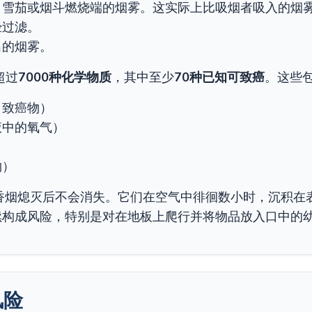
、雪茄或烟斗燃烧端的烟雾。这实际上比吸烟者吸入的烟
经过滤。
出的烟雾。
超过
7000种化学物质
，其中至少
70种已知可致癌
。这些
（致癌物）
液中的氧气）
物）
香烟熄灭后不会消失。它们在空气中徘徊数小时，沉积在表
继续构成风险，特别是对在地板上爬行并将物品放入口中的
风险