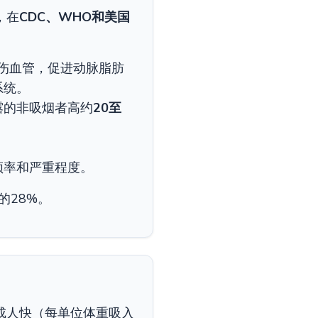
，在
CDC、WHO和美国
伤血管，促进动脉脂肪
系统。
露的非吸烟者高约
20至
。
频率和严重程度。
的28%。
成人快（每单位体重吸入