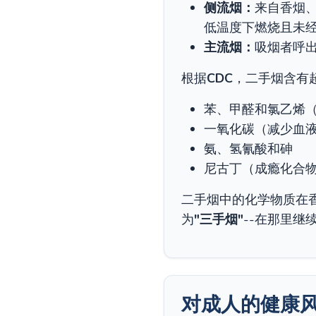
侧流烟：
来自香烟
低温度下燃烧且未
主流烟：
吸烟者呼
根据
CDC
，二手烟含有
苯、甲醛和氯乙烯
一氧化碳（减少血
氨、氢氰酸和砷
尼古丁（成瘾化合
二手烟中的化学物质在
为
"三手烟"
--在那里
对成人的健康