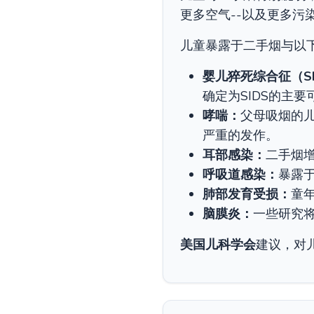
更多空气--以及更多污
儿童暴露于二手烟与以
婴儿猝死综合征（SI
确定为SIDS的主
哮喘：
父母吸烟的
严重的发作。
耳部感染：
二手烟
呼吸道感染：
暴露
肺部发育受损：
童
脑膜炎：
一些研究
美国儿科学会
建议，对