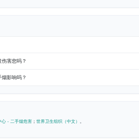
发伤害您吗？
手烟影响吗？
心 - 二手烟危害
；
世界卫生组织（中文）
。