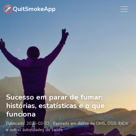
Saltar para o conteúdo principal
QuitSmokeApp
Sucesso em parar de fumar:
histórias, estatísticas e o que
funciona
Publicado:
2026-03-23
· Baseado em dados da OMS, DGS, INCA
e outras autoridades de saúde