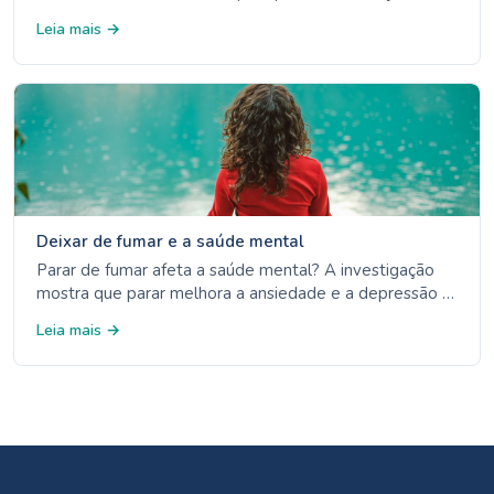
nicotina, medicação sujeita a receita, linhas de apoio e
Leia mais →
como evitar gatilhos. Conselhos baseados em
evidências da OMS, DGS e INCA.
Deixar de fumar e a saúde mental
Parar de fumar afeta a saúde mental? A investigação
mostra que parar melhora a ansiedade e a depressão a
longo prazo. Conheça os factos sobre a nicotina, o
Leia mais →
stress e o bem-estar mental.