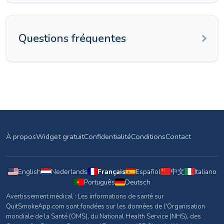
Questions fréquentes
À propos
Widget gratuit
Confidentialité
Conditions
Contact
English
Nederlands
Français
Español
中文
Italiano
Português
Deutsch
Avertissement médical : Les informations de santé sur
QuitSmokeApp.com sont fondées sur les données de l'Organisation
mondiale de la Santé (OMS), du National Health Service (NHS), des