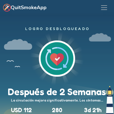
Ir al contenido principal
QuitSmokeApp
LOGRO DESBLOQUEADO
Después de 2 Semanas
La circulación mejora significativamente. Los síntomas…
USD 112
280
3d 21h