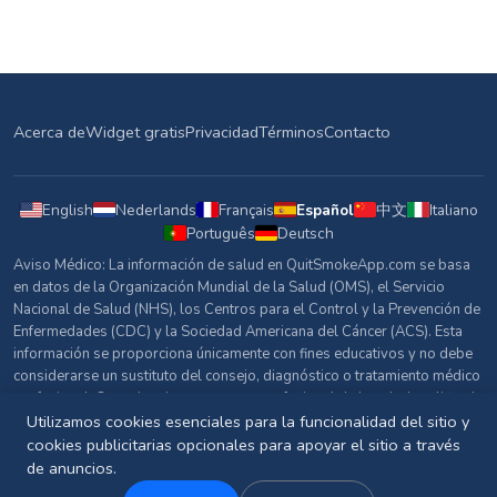
Acerca de
Widget gratis
Privacidad
Términos
Contacto
English
Nederlands
Français
Español
中文
Italiano
Português
Deutsch
Aviso Médico: La información de salud en QuitSmokeApp.com se basa
en datos de la Organización Mundial de la Salud (OMS), el Servicio
Nacional de Salud (NHS), los Centros para el Control y la Prevención de
Enfermedades (CDC) y la Sociedad Americana del Cáncer (ACS). Esta
información se proporciona únicamente con fines educativos y no debe
considerarse un sustituto del consejo, diagnóstico o tratamiento médico
profesional. Consulta siempre con un profesional de la salud cualificado
sobre cualquier pregunta relacionada con tu salud.
Utilizamos cookies esenciales para la funcionalidad del sitio y
cookies publicitarias opcionales para apoyar el sitio a través
Fuentes y Referencias
de anuncios.
© 2026 QuitSmokeApp.com. Todos los derechos reservados.