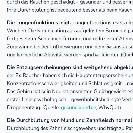
durch das Rauchen geschädigt – gesünder und besser in 
Ihre Durchblutung ist bedeutend besser als beim Rauch
Die Lungenfunktion steigt.
Lungenfunktionstests zei
Wochen. Die Kombination aus aufgelöstem Bronchospa
fortgesetzter Schleimentfernung und reduzierter Ate
Zugewinne bei der Luftbewegung und dem Gasaustausc
und körperliche Aktivität werden spürbar leichter. (Quel
Die Entzugserscheinungen sind weitgehend abgekl
der Ex-Raucher haben sich die Hauptentzugserscheinun
Konzentrationsschwierigkeiten und Schlaflosigkeit – n
Das Gehirn hat sein Neurotransmitter-Gleichgewicht erheb
erster Linie psychologisch – gewohnheitsbedingte Verl
Drogenentzug. (Quelle:
gesund.bund.de
, WhyQuit)
Die Durchblutung von Mund und Zahnfleisch normalis
Durchblutung des Zahnfleischgewebes und trägt zu Pa