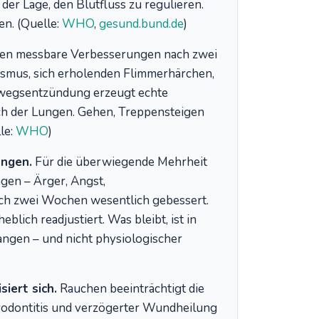
der Lage, den Blutfluss zu regulieren.
en. (Quelle:
WHO
,
gesund.bund.de
)
gen messbare Verbesserungen nach zwei
smus, sich erholenden Flimmerhärchen,
mwegsentzündung erzeugt echte
h der Lungen. Gehen, Treppensteigen
le:
WHO
)
ungen.
Für die überwiegende Mehrheit
gen – Ärger, Angst,
ach zwei Wochen wesentlich gebessert.
lich readjustiert. Was bleibt, ist in
angen – und nicht physiologischer
iert sich.
Rauchen beeinträchtigt die
rodontitis und verzögerter Wundheilung