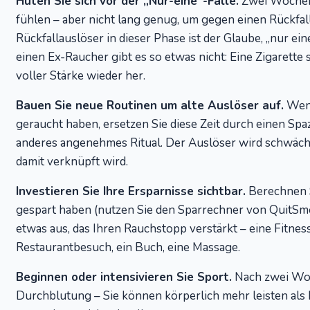
Hüten Sie sich vor der „Nur-eine"-Falle.
Zwei Wochen 
fühlen – aber nicht lang genug, um gegen einen Rückfal
Rückfallauslöser in dieser Phase ist der Glaube, „nur ei
einen Ex-Raucher gibt es so etwas nicht: Eine Zigarette 
voller Stärke wieder her.
Bauen Sie neue Routinen um alte Auslöser auf.
Wenn
geraucht haben, ersetzen Sie diese Zeit durch einen Spa
anderes angenehmes Ritual. Der Auslöser wird schwäch
damit verknüpft wird.
Investieren Sie Ihre Ersparnisse sichtbar.
Berechnen S
gespart haben (nutzen Sie den Sparrechner von QuitSm
etwas aus, das Ihren Rauchstopp verstärkt – eine Fitness
Restaurantbesuch, ein Buch, eine Massage.
Beginnen oder intensivieren Sie Sport.
Nach zwei Woc
Durchblutung – Sie können körperlich mehr leisten als 