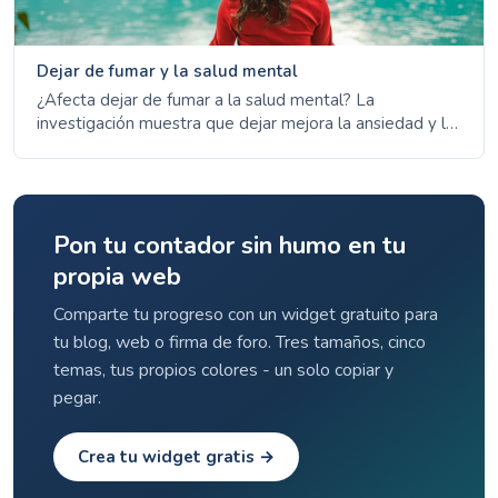
Dejar de fumar y la salud mental
¿Afecta dejar de fumar a la salud mental? La
investigación muestra que dejar mejora la ansiedad y la
depresión a largo plazo. Conoce los hechos sobre la
nicotina, el estrés y el bienestar mental.
Pon tu contador sin humo en tu
propia web
Comparte tu progreso con un widget gratuito para
tu blog, web o firma de foro. Tres tamaños, cinco
temas, tus propios colores - un solo copiar y
pegar.
Crea tu widget gratis →