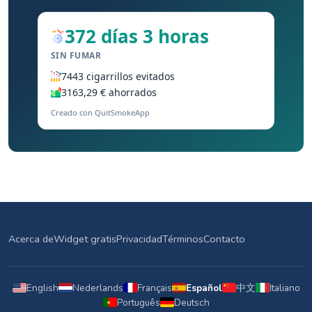
372 días 3 horas
SIN FUMAR
7443 cigarrillos evitados
3163,29 € ahorrados
Creado con QuitSmokeApp
Acerca de
Widget gratis
Privacidad
Términos
Contacto
English
Nederlands
Français
Español
中文
Italiano
Português
Deutsch