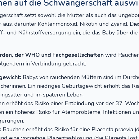
hen auf die Schwangerschaft auswi
erschaft setzt sowohl die Mutter als auch das ungeb
n aus, darunter Kohlenmonoxid, Nikotin und Zyanid. Di
f- und Nährstoffversorgung ein, die das Baby über die P
rden, der WHO und Fachgesellschaften
wird Rauchen
olgendem in Verbindung gebracht:
gewicht:
Babys von rauchenden Müttern sind im Durchsc
ucherinnen. Ein niedriges Geburtsgewicht erhöht das Ris
ngsalter und im späteren Leben.
 erhöht das Risiko einer Entbindung vor der 37. Woch
 ein höheres Risiko für Atemprobleme, Infektionen u
gerungen.
:
Rauchen erhöht das Risiko für eine Placenta praevia (
d eine vorzeitige Plazentaablösung (die Plazenta löst 