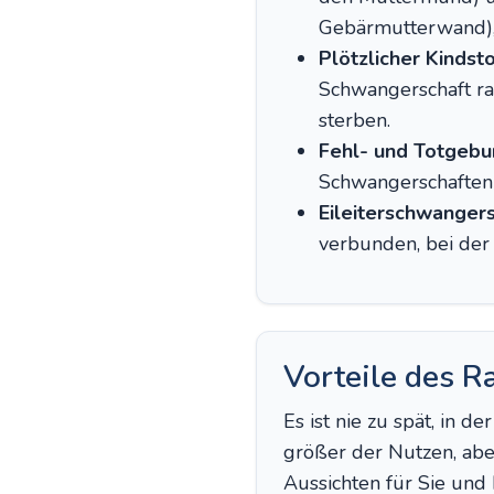
Gebärmutterwand), 
Plötzlicher Kindst
Schwangerschaft rau
sterben.
Fehl- und Totgebur
Schwangerschaften
Eileiterschwangers
verbunden, bei der 
Vorteile des R
Es ist nie zu spät, in 
größer der Nutzen, abe
Aussichten für Sie und 