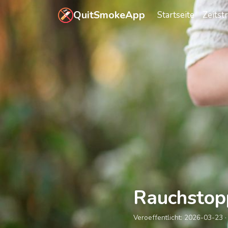
Zum Hauptinhalt springen
QuitSmokeApp
Startseite
Zeitst
Rauchstop
Veroeffentlicht:
2026-03-23
·