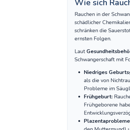
Wie sich Rauc
Rauchen in der Schwang
schädlicher Chemikalie
schränken die Sauerstof
ernsten Folgen.
Laut
Gesundheitsbehö
Schwangerschaft mit F
Niedriges Geburts
als die von Nichtra
Probleme im Säugli
Frühgeburt:
Rauchen
Frühgeborene haben
Entwicklungsverzö
Plazentaprobleme
den Muttermund) un