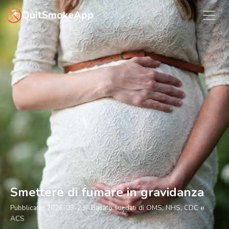
Vai al contenuto principale
QuitSmokeApp
Smettere di fumare in gravidanza
Pubblicato:
2026-03-23
· Basato sui dati di OMS, NHS, CDC e
ACS