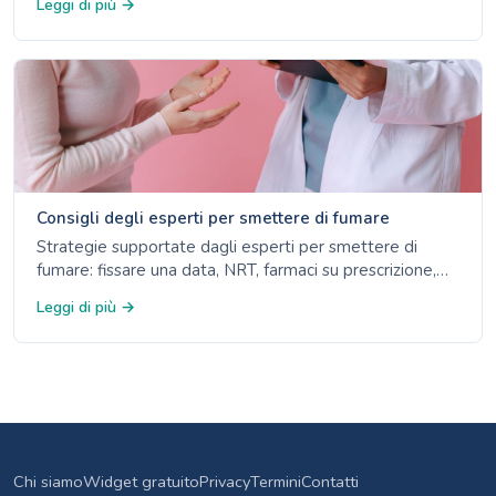
Leggi di più →
un livello di esposizione sicuro.
Consigli degli esperti per smettere di fumare
Strategie supportate dagli esperti per smettere di
fumare: fissare una data, NRT, farmaci su prescrizione,
linee di aiuto ed evitare i fattori scatenanti. Consigli
Leggi di più →
basati sulle prove.
Chi siamo
Widget gratuito
Privacy
Termini
Contatti