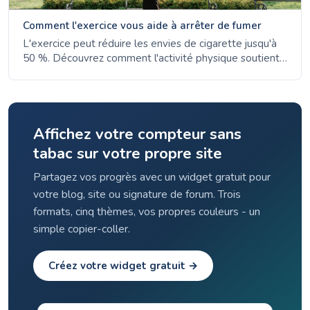
Comment l'exercice vous aide à arrêter de fumer
L'exercice peut réduire les envies de cigarette jusqu'à
50 %. Découvrez comment l'activité physique soutient
l'arrêt du tabac, aide vos poumons à récupérer et
améliore votre bien-être mental.
Affichez votre compteur sans
tabac sur votre propre site
Partagez vos progrès avec un widget gratuit pour
votre blog, site ou signature de forum. Trois
formats, cinq thèmes, vos propres couleurs - un
simple copier-coller.
Créez votre widget gratuit →