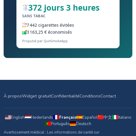
372 jours 3 heures
SANS TABAC
7 442 cigarettes évitées
3 163,25 € économisés
Propulsé par QuitSmokeApp
À propos
Widget gratuit
Confidentialité
Conditions
Contact
English
Nederlands
Français
Español
中文
Italiano
Português
Deutsch
Avertissement médical : Les informations de santé sur