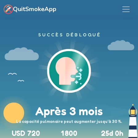
Aller au contenu principal
QuitSmokeApp
SUCCÈS DÉBLOQUÉ
Après 3 mois
La capacité pulmonaire peut augmenter jusqu'à 30 %.
USD 720
1 800
25d 0h