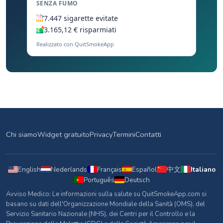
SENZA FUMO
7.447 sigarette evitate
3.165,12 € risparmiati
Realizzato con QuitSmokeApp
Chi siamo
Widget gratuito
Privacy
Termini
Contatti
English
Nederlands
Français
Español
中文
Italiano
Português
Deutsch
Avviso Medico: Le informazioni sulla salute su QuitSmokeApp.com si
basano su dati dell'Organizzazione Mondiale della Sanità (OMS), del
Servizio Sanitario Nazionale (NHS), dei Centri per il Controllo e la