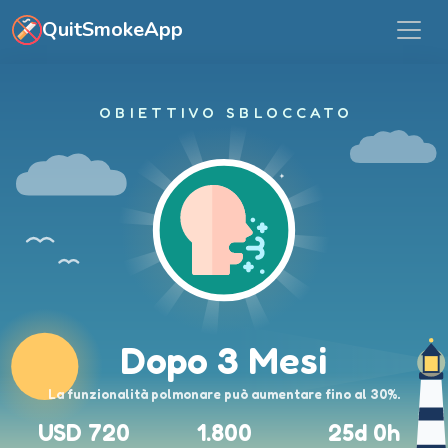
Vai al contenuto principale
QuitSmokeApp
OBIETTIVO SBLOCCATO
Dopo 3 Mesi
La funzionalità polmonare può aumentare fino al 30%.
USD 720
1.800
25d 0h