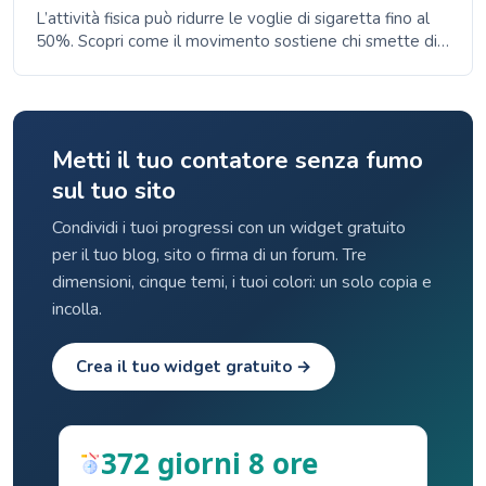
L’attività fisica può ridurre le voglie di sigaretta fino al
50%. Scopri come il movimento sostiene chi smette di
fumare, aiuta i polmoni a recuperare e migliora il
benessere mentale.
Metti il tuo contatore senza fumo
sul tuo sito
Condividi i tuoi progressi con un widget gratuito
per il tuo blog, sito o firma di un forum. Tre
dimensioni, cinque temi, i tuoi colori: un solo copia e
incolla.
Crea il tuo widget gratuito →
372 giorni 8 ore