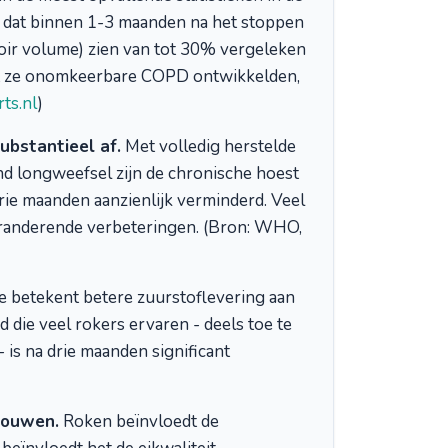
 dat binnen 1-3 maanden na het stoppen
oir volume) zien van tot 30% vergeleken
at ze onomkeerbare COPD ontwikkelden,
rts.nl
)
bstantieel af.
Met volledig herstelde
d longweefsel zijn de chronische hoest
rie maanden aanzienlijk verminderd. Veel
veranderende verbeteringen. (Bron: WHO,
e betekent betere zuurstoflevering aan
 die veel rokers ervaren - deels toe te
is na drie maanden significant
rouwen.
Roken beïnvloedt de