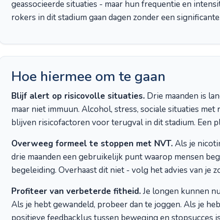
geassocieerde situaties - maar hun frequentie en intensi
rokers in dit stadium gaan dagen zonder een significant
Hoe hiermee om te gaan
Blijf alert op risicovolle situaties.
Drie maanden is lan
maar niet immuun. Alcohol, stress, sociale situaties m
blijven risicofactoren voor terugval in dit stadium. Een p
Overweeg formeel te stoppen met NVT.
Als je nicot
drie maanden een gebruikelijk punt waarop mensen be
begeleiding. Overhaast dit niet - volg het advies van je 
Profiteer van verbeterde fitheid.
Je longen kunnen nu 
Als je hebt gewandeld, probeer dan te joggen. Als je he
positieve feedbacklus tussen beweging en stopsucces is k