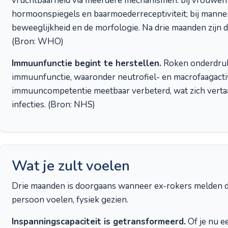
vruchtbaarheid via meerdere mechanismen: bij vrouwen b
hormoonspiegels en baarmoederreceptiviteit; bij mannen
beweeglijkheid en de morfologie. Na drie maanden zijn 
(Bron: WHO)
Immuunfunctie begint te herstellen.
Roken onderdruk
immuunfunctie, waaronder neutrofiel- en macrofaagactivi
immuuncompetentie meetbaar verbeterd, wat zich vertaa
infecties. (Bron: NHS)
Wat je zult voelen
Drie maanden is doorgaans wanneer ex-rokers melden dat
persoon voelen, fysiek gezien.
Inspanningscapaciteit is getransformeerd.
Of je nu e