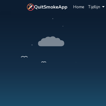
Ga naar hoofdinhoud
QuitSmokeApp
Home
Tijdlijn