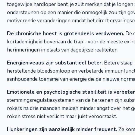
toegewijde hardloper bent, je zult merken dat je long
ondersteunen op een manier die onmogelijk zou zijn gewe
motiverende veranderingen omdat het direct ervaringsma
De chronische hoest is grotendeels verdwenen.
De o
kortademigheid bovenaan de trap - voor de meeste ex-ro
herinneringen in plaats van dagelijkse realiteiten.
Energieniveaus zijn substantieel beter.
Betere slaap,
herstellende bloedsomloop en verbeterde immuunfunctie
aanhoudende toename van energie die de nieuwe norma
Emotionele en psychologische stabiliteit is verbeter
stemmingsregulatiesystemen van de hersenen zijn subst
rokers na drie maanden melden minder angst over het ge
roken stress niet verlicht maar juist veroorzaakt.
Hunkeringen zijn aanzienlijk minder frequent.
Ze kome