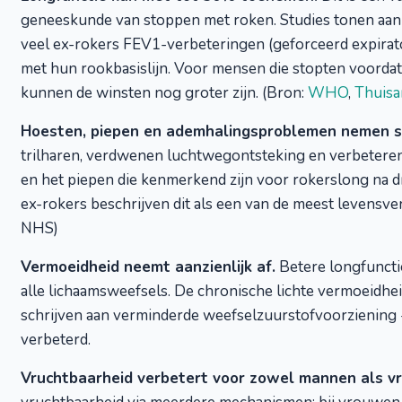
geneeskunde van stoppen met roken. Studies tonen aan
veel ex-rokers FEV1-verbeteringen (geforceerd expirat
met hun rookbasislijn. Voor mensen die stopten voord
kunnen de winsten nog groter zijn. (Bron:
WHO
,
Thuisa
Hoesten, piepen en ademhalingsproblemen nemen su
trilharen, verdwenen luchtwegontsteking en verbeteren
en het piepen die kenmerkend zijn voor rokerslong na d
ex-rokers beschrijven dit als een van de meest levens
NHS)
Vermoeidheid neemt aanzienlijk af.
Betere longfuncti
alle lichaamsweefsels. De chronische lichte vermoeidheid
schrijven aan verminderde weefselzuurstofvoorziening - 
verbeterd.
Vruchtbaarheid verbetert voor zowel mannen als v