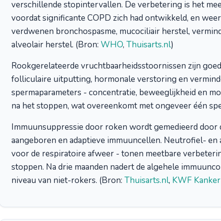
verschillende stopintervallen. De verbetering is het me
voordat significante COPD zich had ontwikkeld, en weer
verdwenen bronchospasme, mucociliair herstel, vermind
alveolair herstel. (Bron:
WHO
,
Thuisarts.nl
)
Rookgerelateerde vruchtbaarheidsstoornissen zijn goe
folliculaire uitputting, hormonale verstoring en vermin
spermaparameters - concentratie, beweeglijkheid en m
na het stoppen, wat overeenkomt met ongeveer één sp
Immuunsuppressie door roken wordt gemedieerd door de
aangeboren en adaptieve immuuncellen. Neutrofiel- en a
voor de respiratoire afweer - tonen meetbare verbeter
stoppen. Na drie maanden nadert de algehele immuunco
niveau van niet-rokers. (Bron:
Thuisarts.nl
,
KWF Kankerb