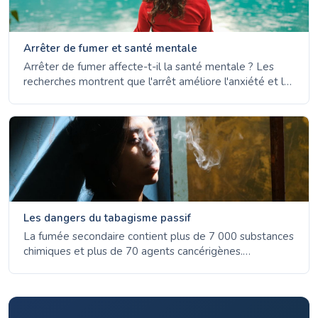
Arrêter de fumer et santé mentale
Arrêter de fumer affecte-t-il la santé mentale ? Les
recherches montrent que l'arrêt améliore l'anxiété et la
dépression à long terme. Découvrez les faits sur la
nicotine, le stress et le bien-être mental.
Les dangers du tabagisme passif
La fumée secondaire contient plus de 7 000 substances
chimiques et plus de 70 agents cancérigènes.
Découvrez les risques graves pour la santé des enfants,
des non-fumeurs et des femmes enceintes - et
pourquoi il n'existe aucun niveau d'exposition sans
danger.