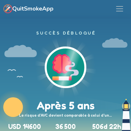
Aller au contenu principal
QuitSmokeApp
SUCCÈS DÉBLOQUÉ
Après 5 ans
Le risque d'AVC devient comparable à celui d'un…
USD 14600
36 500
506d 22h