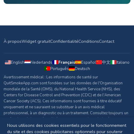
À propos
Widget gratuit
Confidentialité
Conditions
Contact
English
Nederlands
Français
Español
中文
Italiano
Português
Deutsch
Avertissement médical : Les informations de santé sur
QuitSmokeApp.com sont fondées sur les données de l'Organisation
mondiale de la Santé (OMS), du National Health Service (NHS), des
Centers for Disease Control and Prevention (CDC) et de l'American
Cancer Society (ACS). Ces informations sont fournies à titre éducatif
uniquement et ne sauraient se substituer à un avis médical
professionnel, à un diagnostic ou à un traitement. Consultez toujours un
professionnel de santé qualifié pour toute question relative à votre
santé.
Nous utilisons des cookies essentiels pour le fonctionnement
du site et des cookies publicitaires optionnels pour soutenir
Sources et références