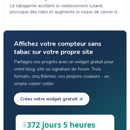
Le tabagisme accélère le vieillissement cutané,
provoque des rides et augmente le risque de cancer de
la peau. Découvrez comment les cigarettes
endommagent votre peau et à quelle vitesse elle peut
récupérer après l'arrêt.
Affichez votre compteur sans
tabac sur votre propre site
Partagez vos progrès avec un widget gratuit pour
votre blog, site ou signature de forum. Trois
formats, cinq thèmes, vos propres couleurs - un
simple copier-coller.
Créez votre widget gratuit →
372 jours 5 heures