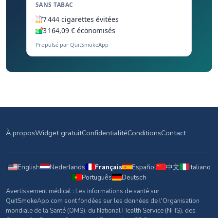
SANS TABAC
7 444 cigarettes évitées
3 164,09 € économisés
Propulsé par QuitSmokeApp
À propos
Widget gratuit
Confidentialité
Conditions
Contact
English
Nederlands
Français
Español
中文
Italiano
Português
Deutsch
Avertissement médical : Les informations de santé sur
QuitSmokeApp.com sont fondées sur les données de l'Organisation
mondiale de la Santé (OMS), du National Health Service (NHS), des