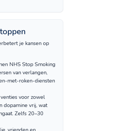
Stoppen
rbetert je kansen op
nnen NHS Stop Smoking
ersen van verlangen,
pen-met-roken-diensten
rventies voor zowel
 dopamine vrij, wat
ngaat. Zelfs 20–30
ie, vrienden en