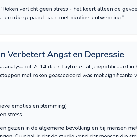
 "Roken verlicht geen stress - het keert alleen de gevo
st om die gepaard gaan met nicotine-ontwenning."
n Verbetert Angst en Depressie
-analyse uit 2014 door
Taylor et al.
, gepubliceerd in
 stoppen met roken geassocieerd was met significante v
sitieve emoties en stemming)
 en stress
en gezien in de algemene bevolking en bij mensen me
ngen. Cruciaal is dat de studie vond dat mensen die s