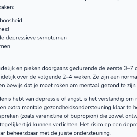
zaken:
 boosheid
heid
de depressieve symptomen
emen
jdelijk en pieken doorgaans gedurende de eerste 3–7 
idelijk over de volgende 2–4 weken. Ze zijn een norma
n bewijs dat je moet roken om mentaal gezond te zijn.
enis hebt van depressie of angst, is het verstandig om m
 en extra mentale gezondheidsondersteuning klaar te he
spreken (zoals varenicline of bupropion) die zowel ont
elijkertijd kunnen verlichten. Het risico op een depre
aar beheersbaar met de juiste ondersteuning.