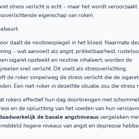
ret stress verlicht is echt - maar het wordt veroorzaakt 
essverlichtende eigenschap van roken.
gebeurt:
oor daalt de nicotinespiegel in het bloed. Naarmate dez
ing - wat aanvoelt als angst, prikkelbaarheid, rusteloo
n sigaret opsteekt en nicotine inhaleert, worden de
selen snel verlicht. Dit voelt als stressverlichting.
eft de roker simpelweg de stress verlicht die de sigaret
eden. Een niet-roker in dezelfde situatie zou die stress
at rokers effectief hun dag doorbrengen met schomme
ess en de opluchting van het voeden van hun verslaving
daadwerkelijk de basale angstniveaus
vergeleken met 
emiddeld hogere niveaus van angst en depressie hebben