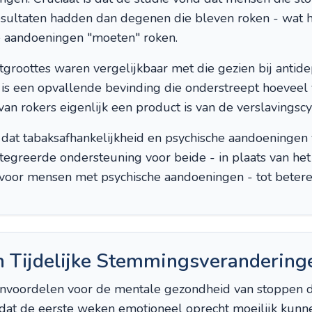
ultaten hadden dan degenen die bleven roken - wat he
 aandoeningen "moeten" roken.
roottes waren vergelijkbaar met die gezien bij antid
 is een opvallende bevinding die onderstreept hoeveel 
 rokers eigenlijk een product is van de verslavingscyc
at tabaksafhankelijkheid en psychische aandoeningen
egreerde ondersteuning voor beide - in plaats van het 
oor mensen met psychische aandoeningen - tot betere r
 Tijdelijke Stemmingsverandering
voordelen voor de mentale gezondheid van stoppen duid
dat de eerste weken emotioneel oprecht moeilijk kunnen