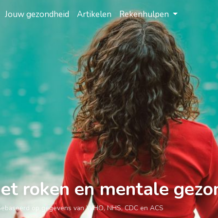
Jouw gezondheid
Artikelen
Rekenhulpen
et roken en mentale gezo
Gebaseerd op gegevens van WHO, NHS, CDC en ACS