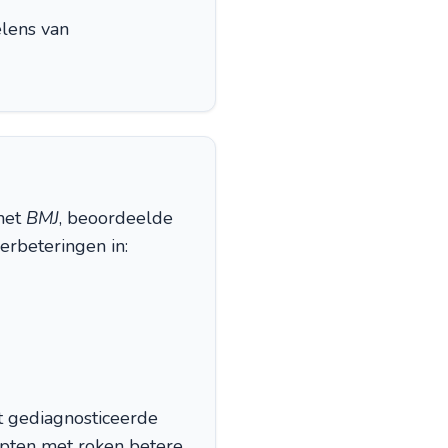
elens van
 het
BMJ
, beoordeelde
erbeteringen in:
t gediagnosticeerde
topten met roken betere