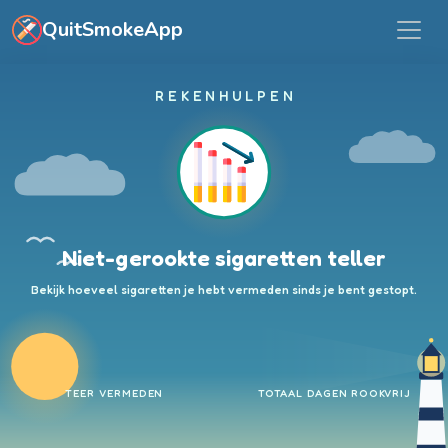
Ga naar hoofdinhoud
QuitSmokeApp
REKENHULPEN
Niet-gerookte sigaretten teller
Bekijk hoeveel sigaretten je hebt vermeden sinds je bent gestopt.
TEER VERMEDEN
TOTAAL DAGEN ROOKVRIJ