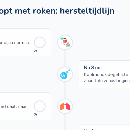
opt met roken: hersteltijdlijn
r bijna normale
0%
Na 8 uur
Koolmonoxidegehalte d
Zuurstofniveaus beginn
ed daalt naar
0%