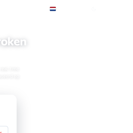
Nederlands
roken
 real-time
aseerd op