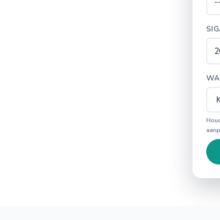
SI
WA
Houd
aanp