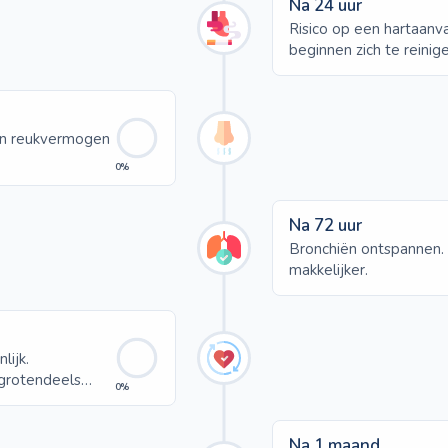
Na 24 uur
Risico op een hartaanv
beginnen zich te reinige
 en reukvermogen
0%
Na 72 uur
Bronchiën ontspannen
makkelijker.
lijk.
 grotendeels
0%
Na 1 maand