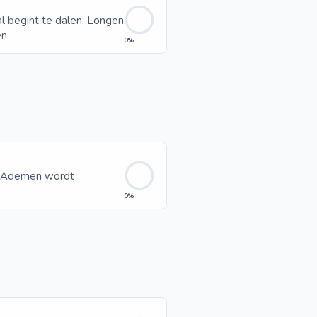
al begint te dalen. Longen
n.
0%
. Ademen wordt
0%