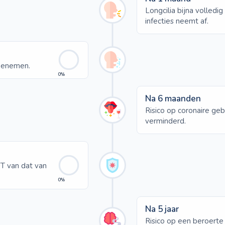
Longcilia bijna volledig
infecties neemt af.
oenemen.
0%
Na 6 maanden
Risico op coronaire geb
verminderd.
FT van dat van
0%
Na 5 jaar
Risico op een beroerte 