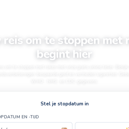
Jouw gezondheid
Artikelen
Rekenhulpen
 reis om te stoppen met 
begint hier
eis om te stoppen met roken met onze gratis online teller. Bekijk
idsverbeteringen, bespaarde geld en vermeden sigaretten. Geb
WHO-, NHS- en CDC-gegevens.
Stel je stopdatum in
PDATUM EN -TIJD