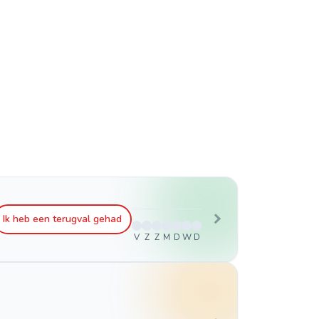
Ik heb een terugval gehad
V
Z
Z
M
D
W
D