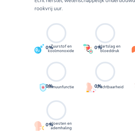
Echt herstel, wetenschappelijk onderbouwd. 
rookvrij uur.
Zuurstof en
Hartslag en
0%
0%
koolmonoxide
bloeddruk
0%
0%
Immuunfunctie
Vruchtbaarheid
Hoesten en
0%
ademhaling