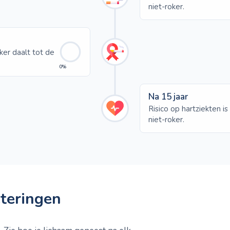
niet-roker.
ker daalt tot de
0%
Na 15 jaar
Risico op hartziekten is
niet-roker.
teringen