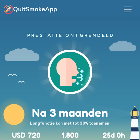
Ga naar hoofdinhoud
QuitSmokeApp
PRESTATIE ONTGRENDELD
Na 3 maanden
Longfunctie kan met tot 30% toenemen.
USD 720
1.800
25d 0h