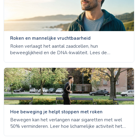
Roken en mannelijke vruchtbaarheid
Roken verlaagt het aantal zaadcellen, hun
beweeglijkheid en de DNA-kwaliteit. Lees de
wetenschap over tabak en mannelijke vruchtbaarheid -
en hoe sperma binnen circa drie maanden na het
stoppen herstelt.
Hoe beweging je helpt stoppen met roken
Bewegen kan het verlangen naar sigaretten met wel
50% verminderen. Leer hoe lichamelijke activiteit het
stoppen met roken ondersteunt, je longen helpt