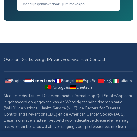
Mogelijk gemaakt door QuitSmokeApp
Over ons
Gratis widget
Privacy
Voorwaarden
Contact
English
Nederlands
Français
Español
中文
Italiano
Português
Deutsch
Medische disclaimer: De gezondheidsinformatie op QuitSmokeApp.com
is gebaseerd op gegevens van de Wereldgezondheidsorganisatie
(WHO), de National Health Service (NHS), de Centers for Disease
Control and Prevention (CDC) en de American Cancer Society (ACS).
Deze informatie is alleen bedoeld voor educatieve doeleinden en mag
niet worden beschouwd als vervanging voor professioneel medisch
advies, diagnose of behandeling. Raadpleeg altijd een gekwalificeerde