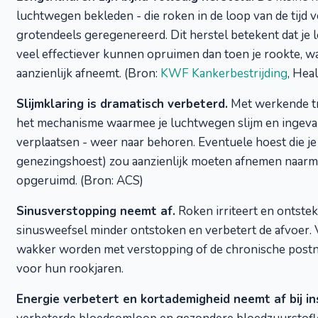
luchtwegen bekleden - die roken in de loop van de tijd v
grotendeels geregenereerd. Dit herstel betekent dat je 
veel effectiever kunnen opruimen dan toen je rookte, wa
aanzienlijk afneemt. (Bron:
KWF Kankerbestrijding
, Heal
Slijmklaring is dramatisch verbeterd.
Met werkende tri
het mechanisme waarmee je luchtwegen slijm en ingeva
verplaatsen - weer naar behoren. Eventuele hoest die je
genezingshoest) zou aanzienlijk moeten afnemen naarma
opgeruimd. (Bron: ACS)
Sinusverstopping neemt af.
Roken irriteert en ontstek
sinusweefsel minder ontstoken en verbetert de afvoer. 
wakker worden met verstopping of de chronische postn
voor hun rookjaren.
Energie verbetert en kortademigheid neemt af bij in