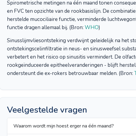
Spirometrische metingen na één maand tonen consequen
en FVC ten opzichte van de rookbasislijn. De combina
herstelde mucociliaire functie, verminderde luchtwegont
functie dragen allemaal bij. (Bron:
WHO
)
Sinusslijmvliesontsteking verdwijnt geleidelijk na het s
ontstekingscelinfiltratie in neus- en sinusweefsel subst
verbetert en het risico op sinusitis vermindert. De olfa
rookgeïnduceerde epitheelveranderingen - blijft herstel
ondersteunt die ex-rokers betrouwbaar melden. (Bron:
Veelgestelde vragen
Waarom wordt mijn hoest erger na één maand?