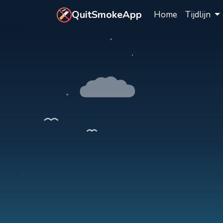
Ga naar hoofdinhoud
QuitSmokeApp
Home
Tijdlijn