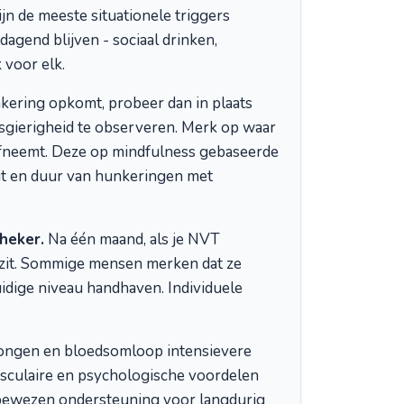
n de meeste situationele triggers
agend blijven - sociaal drinken,
 voor elk.
ring opkomt, probeer dan in plaats
euwsgierigheid te observeren. Merk op waar
n afneemt. Deze op mindfulness gebaseerde
eit en duur van hunkeringen met
heker.
Na één maand, als je NVT
m zit. Sommige mensen merken dat ze
dige niveau handhaven. Individuele
ongen en bloedsomloop intensievere
sculaire en psychologische voordelen
bewezen ondersteuning voor langdurig