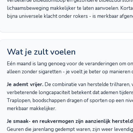
verbeterde bloedsomloop en gezondere bloedzuurstofl
lichaamsbeweging makkelijker te laten aanvoelen. Korta
bijna universele klacht onder rokers - is merkbaar afge
Wat je zult voelen
Eén maand is lang genoeg voor de veranderingen om ondub
alleen zonder sigaretten - je voelt je beter op manieren d
Je ademt vrijer.
De combinatie van herstelde trilharen
verbeterende longcapaciteit betekent dat ademen tijdens 
Traplopen, boodschappen dragen of sporten op een niveau
merkbaar makkelijker.
Je smaak- en reukvermogen zijn aanzienlijk hersteld
Geuren die jarenlang gedempt waren, zijn weer levendig.