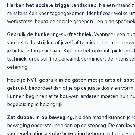
Herken het sociale triggerlandschap.
Na één maand zij
minstens één keer tegengekomen. Identificeer welke uitd
werkstress, bepaalde sociale groepen - en plan specifiek
Gebruik de hunkering-surftechniek.
Wanneer een hunke
van het te bestrijden of jezelf af te leiden, het met ni
je het voelt in je lichaam. Kijk hoe het opkomt, piekt e
techniek, urge surfing genaamd, vermindert de intensit
oefening.
Houd je NVT-gebruik in de gaten met je arts of apot
gebruikt, beoordeel dan of je op de juiste dosis en vor
kunnen beginnen af te bouwen; anderen moeten hun hui
begeleiding is belangrijk.
Zet dubbel in op beweging.
Na één maand kunnen je l
beweging ondersteunen dan op de stopdag. De cardiova
van regelmatige aerobe beweging behoren tot de best 