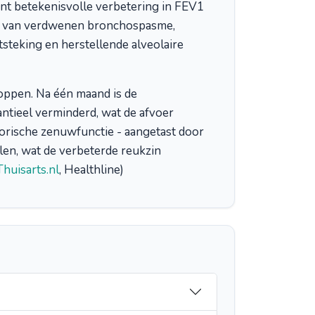
t betekenisvolle verbetering in FEV1
tie van verdwenen bronchospasme,
steking en herstellende alveolaire
toppen. Na één maand is de
antieel verminderd, wat de afvoer
ctorische zenuwfunctie - aangetast door
len, wat de verbeterde reukzin
Thuisarts.nl
, Healthline)