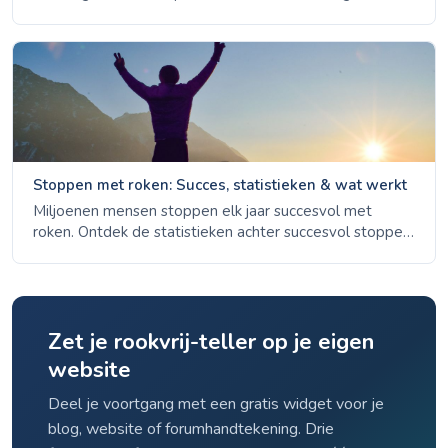
je huid beschadigen en hoe snel deze kan herstellen na
het stoppen.
Stoppen met roken: Succes, statistieken & wat werkt
Miljoenen mensen stoppen elk jaar succesvol met
roken. Ontdek de statistieken achter succesvol stoppen,
gemeenschappelijke thema's onder ex-rokers, het
belang van ondersteuning en hoe om te gaan met
terugval.
Zet je rookvrij-teller op je eigen
website
Deel je voortgang met een gratis widget voor je
blog, website of forumhandtekening. Drie