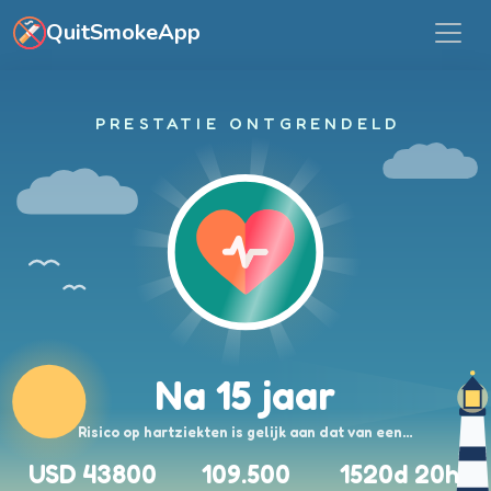
Ga naar hoofdinhoud
QuitSmokeApp
PRESTATIE ONTGRENDELD
Na 15 jaar
Risico op hartziekten is gelijk aan dat van een…
USD 43800
109.500
1520d 20h