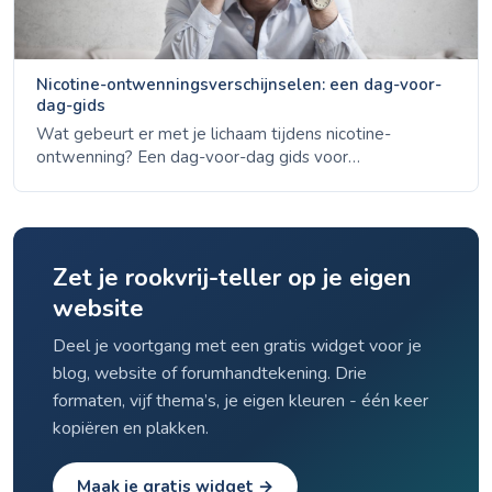
Nicotine-ontwenningsverschijnselen: een dag-voor-
dag-gids
Wat gebeurt er met je lichaam tijdens nicotine-
ontwenning? Een dag-voor-dag gids voor
ontwenningsverschijnselen - van dag 1 angst tot week
4 stemmingsverbetering - onderbouwd met NHS-,
CDC- en ACS-gegevens.
Zet je rookvrij-teller op je eigen
website
Deel je voortgang met een gratis widget voor je
blog, website of forumhandtekening. Drie
formaten, vijf thema’s, je eigen kleuren - één keer
kopiëren en plakken.
Maak je gratis widget →