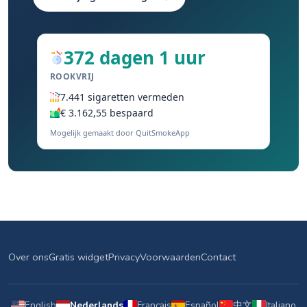
372 dagen 1 uur
ROOKVRIJ
7.441 sigaretten vermeden
€ 3.162,55 bespaard
Mogelijk gemaakt door QuitSmokeApp
Over ons
Gratis widget
Privacy
Voorwaarden
Contact
English
Nederlands
Français
Español
中文
Italiano