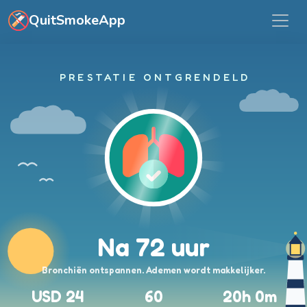
Ga naar hoofdinhoud
QuitSmokeApp
PRESTATIE ONTGRENDELD
Na 72 uur
Bronchiën ontspannen. Ademen wordt makkelijker.
USD 24
60
20h 0m