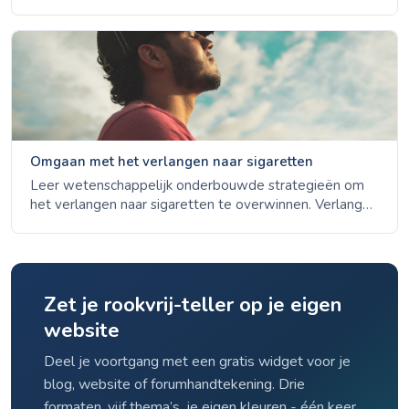
ontwenningsverschijnselen - van dag 1 angst tot week
4 stemmingsverbetering - onderbouwd met NHS-,
CDC- en ACS-gegevens.
Omgaan met het verlangen naar sigaretten
Leer wetenschappelijk onderbouwde strategieën om
het verlangen naar sigaretten te overwinnen. Verlangen
duurt slechts 3–5 minuten - ontdek de 4 D's, NVT-
opties en triggerbeheer.
Zet je rookvrij-teller op je eigen
website
Deel je voortgang met een gratis widget voor je
blog, website of forumhandtekening. Drie
formaten, vijf thema’s, je eigen kleuren - één keer