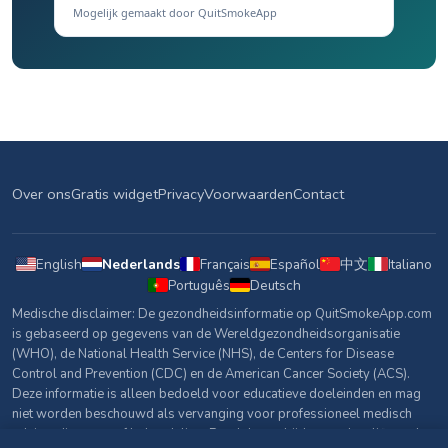
Mogelijk gemaakt door QuitSmokeApp
Over ons
Gratis widget
Privacy
Voorwaarden
Contact
English
Nederlands
Français
Español
中文
Italiano
Português
Deutsch
Medische disclaimer: De gezondheidsinformatie op QuitSmokeApp.com
is gebaseerd op gegevens van de Wereldgezondheidsorganisatie
(WHO), de National Health Service (NHS), de Centers for Disease
Control and Prevention (CDC) en de American Cancer Society (ACS).
Deze informatie is alleen bedoeld voor educatieve doeleinden en mag
niet worden beschouwd als vervanging voor professioneel medisch
advies, diagnose of behandeling. Raadpleeg altijd een gekwalificeerde