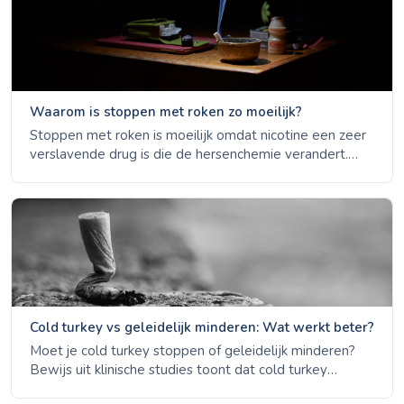
Waarom is stoppen met roken zo moeilijk?
Stoppen met roken is moeilijk omdat nicotine een zeer
verslavende drug is die de hersenchemie verandert.
Leer de wetenschap van verslaving, waarom
gewoonten aanhouden en hoe de meeste mensen
slagen na meerdere pogingen.
Cold turkey vs geleidelijk minderen: Wat werkt beter?
Moet je cold turkey stoppen of geleidelijk minderen?
Bewijs uit klinische studies toont dat cold turkey
hogere slagingspercentages heeft. Leer de voor- en