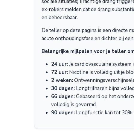
sociale situaties) krachtige drang trigge
ex-rokers melden dat de drang substantie
en beheersbaar.
De teller op deze pagina is een directe ma
acute onthoudingsfase en dichter bij een
Belangrijke mijlpalen voor je teller o
24 uur:
Je cardiovasculaire systeem i
72 uur:
Nicotine is volledig uit je 
2 weken:
Ontwenningsverschijnselen 
30 dagen:
Longtrilharen bijna volle
66 dagen:
Gebaseerd op het onderzoe
volledig is gevormd.
90 dagen:
Longfunctie kan tot 30% ho