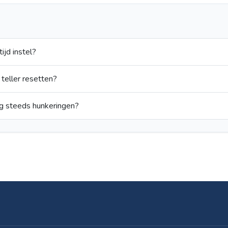
ijd instel?
 teller resetten?
g steeds hunkeringen?