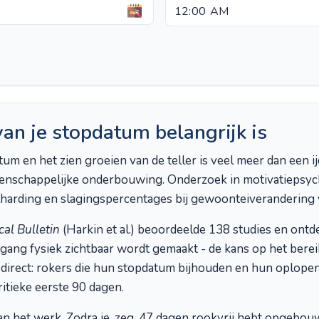
n je stopdatum belangrijk is
um en het zien groeien van de teller is veel meer dan een ij
enschappelijke onderbouwing. Onderzoek in motivatiepsyc
harding en slagingspercentages bij gewoonteiverandering 
al Bulletin
(Harkin et al.) beoordeelde 138 studies en ont
gang fysiek zichtbaar wordt gemaakt - de kans op het bereik
 direct: rokers die hun stopdatum bijhouden en hun oplopen
ritieke eerste 90 dagen.
an het werk. Zodra je, zeg, 47 dagen rookvrij hebt opgebou