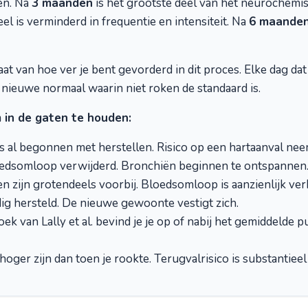
ren. Na
3 maanden
is het grootste deel van het neurochemi
el is verminderd in frequentie en intensiteit. Na
6 maande
at van hoe ver je bent gevorderd in dit proces. Elke dag dat 
 nieuwe normaal waarin niet roken de standaard is.
m in de gaten te houden:
s al begonnen met herstellen. Risico op een hartaanval nee
bloedsomloop verwijderd. Bronchiën beginnen te ontspannen
zijn grotendeels voorbij. Bloedsomloop is aanzienlijk ver
dig hersteld. De nieuwe gewoonte vestigt zich.
k van Lally et al. bevind je je op of nabij het gemiddeld
ger zijn dan toen je rookte. Terugvalrisico is substantieel