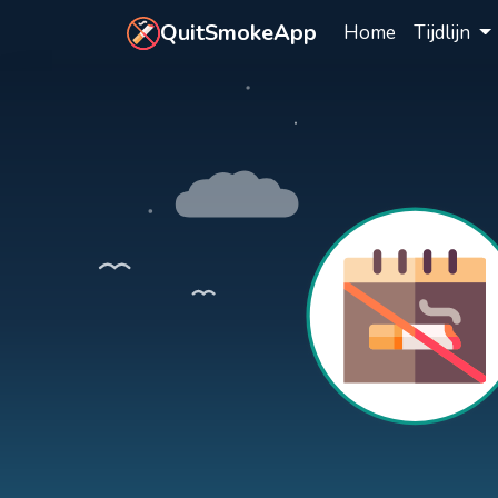
Ga naar hoofdinhoud
QuitSmokeApp
Home
Tijdlijn