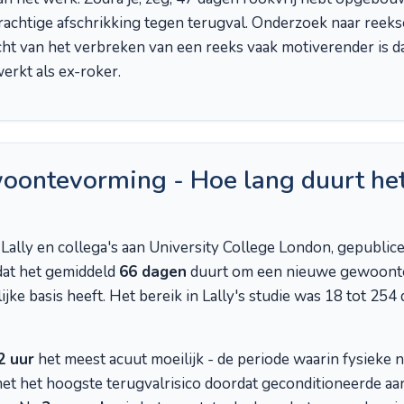
 krachtige afschrikking tegen terugval. Onderzoek naar reek
zicht van het verbreken van een reeks vaak motiverender is
erkt als ex-roker.
ontevorming - Hoe lang duurt het
 Lally en collega's aan University College London, gepublic
 dat het gemiddeld
66 dagen
duurt om een nieuwe gewoonte 
e basis heeft. Het bereik in Lally's studie was 18 tot 254 
2 uur
het meest acuut moeilijk - de periode waarin fysieke 
het hoogste terugvalrisico doordat geconditioneerde aanwij