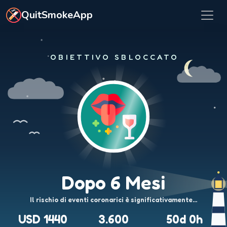
Vai al contenuto principale
QuitSmokeApp
OBIETTIVO SBLOCCATO
Dopo 6 Mesi
Il rischio di eventi coronarici è significativamente…
USD 1440
3.600
50d 0h