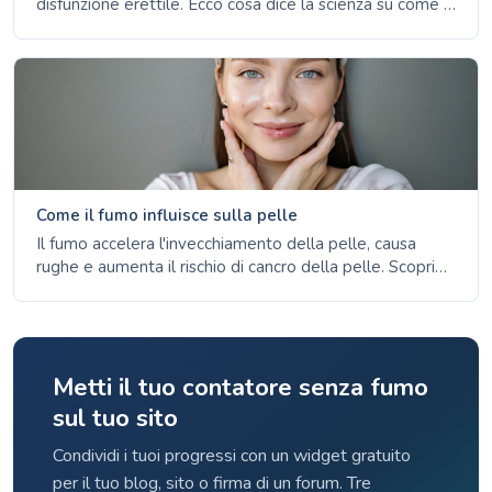
disfunzione erettile. Ecco cosa dice la scienza su come il
tabacco danneggia la circolazione e quanto
rapidamente migliorano le erezioni dopo aver smesso.
Come il fumo influisce sulla pelle
Il fumo accelera l'invecchiamento della pelle, causa
rughe e aumenta il rischio di cancro della pelle. Scopri
come le sigarette danneggiano la pelle e quanto
rapidamente può recuperare dopo aver smesso.
Metti il tuo contatore senza fumo
sul tuo sito
Condividi i tuoi progressi con un widget gratuito
per il tuo blog, sito o firma di un forum. Tre