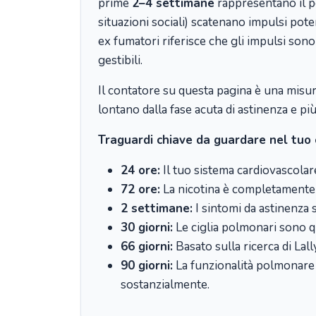
prime
2–4 settimane
rappresentano il per
situazioni sociali) scatenano impulsi pote
ex fumatori riferisce che gli impulsi sono
gestibili.
Il contatore su questa pagina è una misura
lontano dalla fase acuta di astinenza e p
Traguardi chiave da guardare nel tuo 
24 ore:
Il tuo sistema cardiovascolare
72 ore:
La nicotina è completamente el
2 settimane:
I sintomi da astinenza s
30 giorni:
Le ciglia polmonari sono q
66 giorni:
Basato sulla ricerca di Lal
90 giorni:
La funzionalità polmonare p
sostanzialmente.