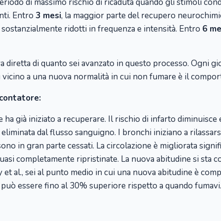
iodo di massimo rischio di ricaduta quando gli stimoli condizi
nti. Entro
3 mesi
, la maggior parte del recupero neurochimic
 sostanzialmente ridotti in frequenza e intensità. Entro
6 me
 diretta di quanto sei avanzato in questo processo. Ogni gior
iù vicino a una nuova normalità in cui non fumare è il compo
contatore:
 ha già iniziato a recuperare. Il rischio di infarto diminuisce
iminata dal flusso sanguigno. I bronchi iniziano a rilassarsi
ono in gran parte cessati. La circolazione è migliorata signi
uasi completamente ripristinate. La nuova abitudine si sta c
ly et al., sei al punto medio in cui una nuova abitudine è co
uò essere fino al 30% superiore rispetto a quando fumavi. Il