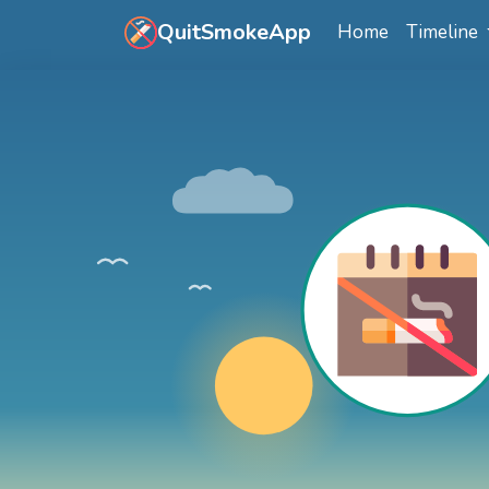
Vai al contenuto principale
QuitSmokeApp
Home
Timeline