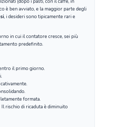
onati (dopo i pasti, con il caffè, in
o è ben avviato, e la maggior parte degli
si
, i desideri sono tipicamente rari e
no in cui il contatore cresce, sei più
rtamento predefinito.
 entro il primo giorno.
.
ficativamente.
onsolidando.
mpletamente formata.
 rischio di ricaduta è diminuito