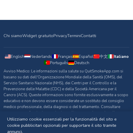
Chi siamo
Widget gratuito
Privacy
Termini
Contatti
English
Nederlands
Français
Español
中文
Italiano
Português
Deutsch
Avviso Medico: Le informazioni sulla salute su QuitSmokeApp.com si
basano su dati dell'Organizzazione Mondiale della Sanità (OMS), del
Servizio Sanitario Nazionale (NHS), dei Centri per il Controllo e la
Prevenzione delle Malattie (CDC) e della Società Americana per il
Cancro (ACS). Queste informazioni sono fornite esclusivamente a scopo
educativo e non devono essere considerate un sostituto del consiglio
medico professionale, della diagnosi o del trattamento. Consultare
sempre un professionista sanitario qualificato per domande sulla
propria salute.
Utilizziamo cookie essenziali per la funzionalità del sito e
cookie pubblicitari opzionali per supportare il sito tramite
Fonti e Riferimenti
annunci.